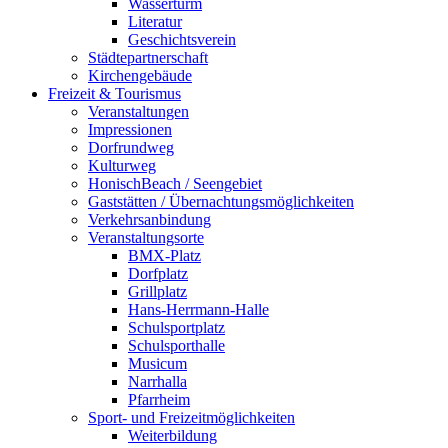
Wasserturm
Literatur
Geschichtsverein
Städtepartnerschaft
Kirchengebäude
Freizeit & Tourismus
Veranstaltungen
Impressionen
Dorfrundweg
Kulturweg
HonischBeach / Seengebiet
Gaststätten / Übernachtungsmöglichkeiten
Verkehrsanbindung
Veranstaltungsorte
BMX-Platz
Dorfplatz
Grillplatz
Hans-Herrmann-Halle
Schulsportplatz
Schulsporthalle
Musicum
Narrhalla
Pfarrheim
Sport- und Freizeitmöglichkeiten
Weiterbildung