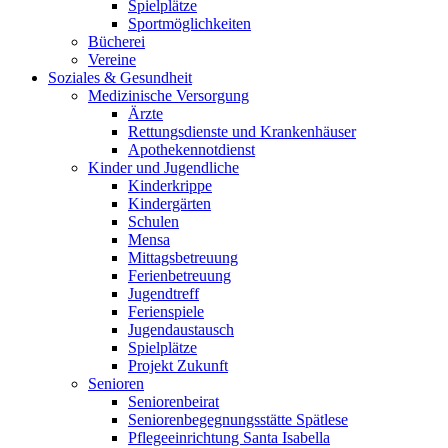
Spielplätze
Sportmöglichkeiten
Bücherei
Vereine
Soziales & Gesundheit
Medizinische Versorgung
Ärzte
Rettungsdienste und Krankenhäuser
Apothekennotdienst
Kinder und Jugendliche
Kinderkrippe
Kindergärten
Schulen
Mensa
Mittagsbetreuung
Ferienbetreuung
Jugendtreff
Ferienspiele
Jugendaustausch
Spielplätze
Projekt Zukunft
Senioren
Seniorenbeirat
Seniorenbegegnungsstätte Spätlese
Pflegeeinrichtung Santa Isabella