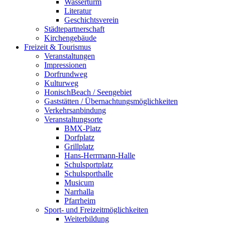
Wasserturm
Literatur
Geschichtsverein
Städtepartnerschaft
Kirchengebäude
Freizeit & Tourismus
Veranstaltungen
Impressionen
Dorfrundweg
Kulturweg
HonischBeach / Seengebiet
Gaststätten / Übernachtungsmöglichkeiten
Verkehrsanbindung
Veranstaltungsorte
BMX-Platz
Dorfplatz
Grillplatz
Hans-Herrmann-Halle
Schulsportplatz
Schulsporthalle
Musicum
Narrhalla
Pfarrheim
Sport- und Freizeitmöglichkeiten
Weiterbildung