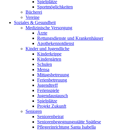
Spielplätze
Sportmöglichkeiten
Bücherei
Vereine
Soziales & Gesundheit
Medizinische Versorgung
Ärzte
Rettungsdienste und Krankenhäuser
Apothekennotdienst
Kinder und Jugendliche
Kinderkrippe
Kindergärten
Schulen
Mensa
Mittagsbetreuung
Ferienbetreuung
Jugendtreff
Ferienspiele
Jugendaustausch
Spielplätze
Projekt Zukunft
Senioren
Seniorenbeirat
Seniorenbegegnungsstätte Spätlese
Pflegeeinrichtung Santa Isabella