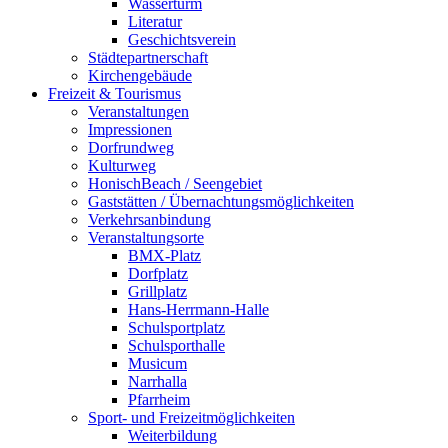
Wasserturm
Literatur
Geschichtsverein
Städtepartnerschaft
Kirchengebäude
Freizeit & Tourismus
Veranstaltungen
Impressionen
Dorfrundweg
Kulturweg
HonischBeach / Seengebiet
Gaststätten / Übernachtungsmöglichkeiten
Verkehrsanbindung
Veranstaltungsorte
BMX-Platz
Dorfplatz
Grillplatz
Hans-Herrmann-Halle
Schulsportplatz
Schulsporthalle
Musicum
Narrhalla
Pfarrheim
Sport- und Freizeitmöglichkeiten
Weiterbildung