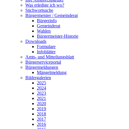
Was erledige ich wo?
Stichwortsuche
Bürgermeister / Gemeinderat
Bürgerinfo
Gemeinderat
Wahlen
Bürgermeister-Historie
Downloads
Formulare
Infoblätter
Amts- und Mitteilungsblatt
Bürgerserviceportal
Bürgermeldungen
Mängelmeldung
Bildergalerien
2025
2024
2023
2021
2020
2019
2018
2017
2016