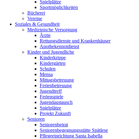
Spielplätze
Sportmöglichkeiten
Bücherei
Vereine
Soziales & Gesundheit
Medizinische Versorgung
Ärzte
Rettungsdienste und Krankenhäuser
Apothekennotdienst
Kinder und Jugendliche
Kinderkrippe
Kindergärten
Schulen
Mensa
Mittagsbetreuung
Ferienbetreuung
Jugendtreff
Ferienspiele
Jugendaustausch
Spielplätze
Projekt Zukunft
Senioren
Seniorenbeirat
Seniorenbegegnungsstätte Spätlese
Pflegeeinrichtung Santa Isabella