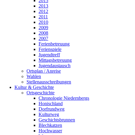
2015
2013
2012
2011
2010
2009
2008
2007
Ferienbetreuung
Ferienspiele
Jugendtreff
Mittagsbetreuung
Jugendaustausch
Ortsplan / Anreise
Wahlen
Stellenausschreibungen
Kultur & Geschichte
Ortsgeschichte
Chronologie Niedernbergs
Honischland
Dorfrundweg
Kulturweg
Geschichtsbrunnen
Blechkatzen
Hochwasser