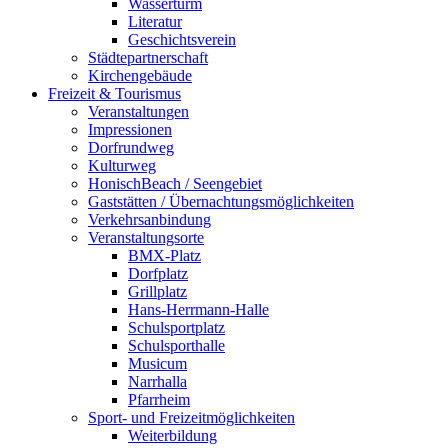
Wasserturm
Literatur
Geschichtsverein
Städtepartnerschaft
Kirchengebäude
Freizeit & Tourismus
Veranstaltungen
Impressionen
Dorfrundweg
Kulturweg
HonischBeach / Seengebiet
Gaststätten / Übernachtungsmöglichkeiten
Verkehrsanbindung
Veranstaltungsorte
BMX-Platz
Dorfplatz
Grillplatz
Hans-Herrmann-Halle
Schulsportplatz
Schulsporthalle
Musicum
Narrhalla
Pfarrheim
Sport- und Freizeitmöglichkeiten
Weiterbildung