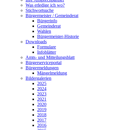
Was erledige ich wo?
Stichwortsuche
Bürgermeister / Gemeinderat
Bürgerinfo
Gemeinderat
Wahlen
Bürgermeister-Historie
Downloads
Formulare
Infoblätter
Amts- und Mitteilungsblatt
Bürgerserviceportal
Bürgermeldungen
Mängelmeldung
Bildergalerien
2025
2024
2023
2021
2020
2019
2018
2017
2016