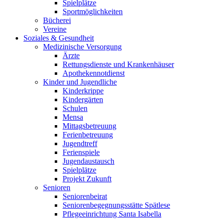
Spielplätze
Sportmöglichkeiten
Bücherei
Vereine
Soziales & Gesundheit
Medizinische Versorgung
Ärzte
Rettungsdienste und Krankenhäuser
Apothekennotdienst
Kinder und Jugendliche
Kinderkrippe
Kindergärten
Schulen
Mensa
Mittagsbetreuung
Ferienbetreuung
Jugendtreff
Ferienspiele
Jugendaustausch
Spielplätze
Projekt Zukunft
Senioren
Seniorenbeirat
Seniorenbegegnungsstätte Spätlese
Pflegeeinrichtung Santa Isabella