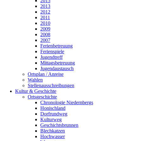
2015
2013
2012
2011
2010
2009
2008
2007
Ferienbetreuung
Ferienspiele
Jugendtreff
Mittagsbetreuung
Jugendaustausch
Ortsplan / Anreise
Wahlen
Stellenausschreibungen
Kultur & Geschichte
Ortsgeschichte
Chronologie Niedernbergs
Honischland
Dorfrundweg
Kulturweg
Geschichtsbrunnen
Blechkatzen
Hochwasser