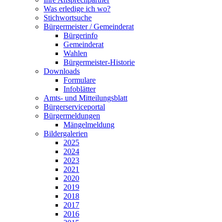
Was erledige ich wo?
Stichwortsuche
Bürgermeister / Gemeinderat
Bürgerinfo
Gemeinderat
Wahlen
Bürgermeister-Historie
Downloads
Formulare
Infoblätter
Amts- und Mitteilungsblatt
Bürgerserviceportal
Bürgermeldungen
Mängelmeldung
Bildergalerien
2025
2024
2023
2021
2020
2019
2018
2017
2016