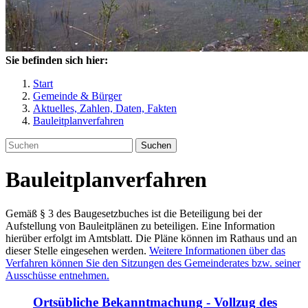
Sie befinden sich hier:
Start
Gemeinde & Bürger
Aktuelles, Zahlen, Daten, Fakten
Bauleitplanverfahren
Suchen
Bauleitplanverfahren
Gemäß § 3 des Baugesetzbuches ist die Beteiligung bei der
Aufstellung von Bauleitplänen zu beteiligen. Eine Information
hierüber erfolgt im Amtsblatt. Die Pläne können im Rathaus und an
dieser Stelle eingesehen werden.
Weitere Informationen über das
Verfahren können Sie den Sitzungen des Gemeinderates bzw. seiner
Ausschüsse entnehmen.
Ortsübliche Bekanntmachung - Vollzug des