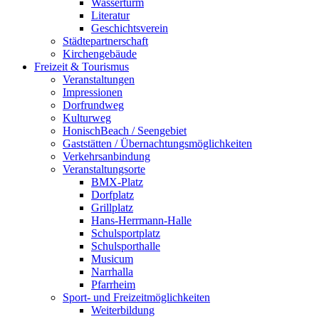
Wasserturm
Literatur
Geschichtsverein
Städtepartnerschaft
Kirchengebäude
Freizeit & Tourismus
Veranstaltungen
Impressionen
Dorfrundweg
Kulturweg
HonischBeach / Seengebiet
Gaststätten / Übernachtungsmöglichkeiten
Verkehrsanbindung
Veranstaltungsorte
BMX-Platz
Dorfplatz
Grillplatz
Hans-Herrmann-Halle
Schulsportplatz
Schulsporthalle
Musicum
Narrhalla
Pfarrheim
Sport- und Freizeitmöglichkeiten
Weiterbildung