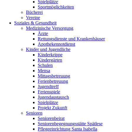
Spielplätze
Sportmöglichkeiten
Bücherei
Vereine
Soziales & Gesundheit
Medizinische Versorgung
Ärzte
Rettungsdienste und Krankenhäuser
Apothekennotdienst
Kinder und Jugendliche
Kinderkrippe
Kindergärten
Schulen
Mensa
Mittagsbetreuung
Ferienbetreuung
Jugendtreff
Ferienspiele
Jugendaustausch
Spielplätze
Projekt Zukunft
Senioren
Seniorenbeirat
Seniorenbegegnungsstätte Spätlese
Pflegeeinrichtung Santa Isabella