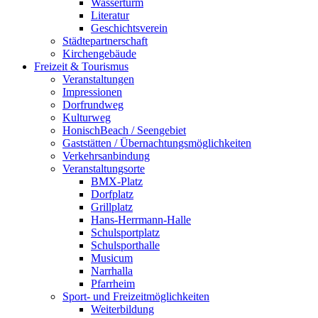
Wasserturm
Literatur
Geschichtsverein
Städtepartnerschaft
Kirchengebäude
Freizeit & Tourismus
Veranstaltungen
Impressionen
Dorfrundweg
Kulturweg
HonischBeach / Seengebiet
Gaststätten / Übernachtungsmöglichkeiten
Verkehrsanbindung
Veranstaltungsorte
BMX-Platz
Dorfplatz
Grillplatz
Hans-Herrmann-Halle
Schulsportplatz
Schulsporthalle
Musicum
Narrhalla
Pfarrheim
Sport- und Freizeitmöglichkeiten
Weiterbildung