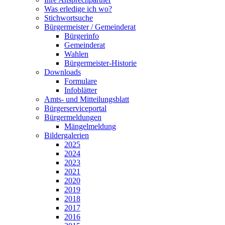
Was erledige ich wo?
Stichwortsuche
Bürgermeister / Gemeinderat
Bürgerinfo
Gemeinderat
Wahlen
Bürgermeister-Historie
Downloads
Formulare
Infoblätter
Amts- und Mitteilungsblatt
Bürgerserviceportal
Bürgermeldungen
Mängelmeldung
Bildergalerien
2025
2024
2023
2021
2020
2019
2018
2017
2016