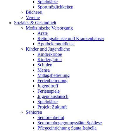
Spielplätze
Sportmöglichkeiten
Bücherei
Vereine
Soziales & Gesundheit
Medizinische Versorgung
Ärzte
Rettungsdienste und Krankenhäuser
Apothekennotdienst
Kinder und Jugendliche
Kinderkrippe
Kindergärten
Schulen
Mensa
Mittagsbetreuung
Ferienbetreuung
Jugendtreff
Ferienspiele
Jugendaustausch
Spielplätze
Projekt Zukunft
Senioren
Seniorenbeirat
Seniorenbegegnungsstätte Spätlese
Pflegeeinrichtung Santa Isabella