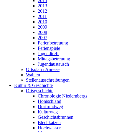
2015
2013
2012
2011
2010
2009
2008
2007
Ferienbetreuung
Ferienspiele
Jugendtreff
Mittagsbetreuung
Jugendaustausch
Ortsplan / Anreise
Wahlen
Stellenausschreibungen
Kultur & Geschichte
Ortsgeschichte
Chronologie Niedernbergs
Honischland
Dorfrundweg
Kulturweg
Geschichtsbrunnen
Blechkatzen
Hochwasser