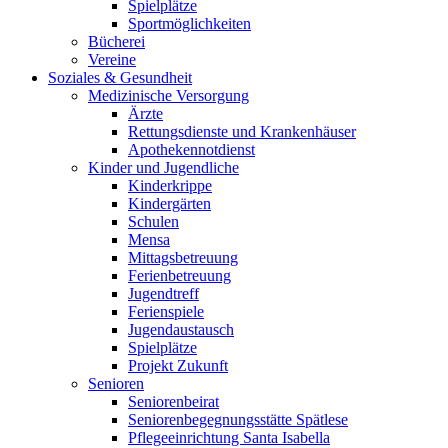
Spielplätze
Sportmöglichkeiten
Bücherei
Vereine
Soziales & Gesundheit
Medizinische Versorgung
Ärzte
Rettungsdienste und Krankenhäuser
Apothekennotdienst
Kinder und Jugendliche
Kinderkrippe
Kindergärten
Schulen
Mensa
Mittagsbetreuung
Ferienbetreuung
Jugendtreff
Ferienspiele
Jugendaustausch
Spielplätze
Projekt Zukunft
Senioren
Seniorenbeirat
Seniorenbegegnungsstätte Spätlese
Pflegeeinrichtung Santa Isabella