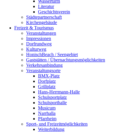
Wasserturm
Literatur
Geschichtsverein
Städtepartnerschaft
Kirchengebäude
Freizeit & Tourismus
Veranstaltungen
Impressionen
Dorfrundweg
Kulturweg
HonischBeach / Seengebiet
Gaststätten / Übernachtungsmöglichkeiten
Verkehrsanbindung
Veranstaltungsorte
BMX-Platz
Dorfplatz
Grillplatz
Hans-Herrmann-Halle
Schulsportplatz
Schulsporthalle
Musicum
Narrhalla
Pfarrheim
Sport- und Freizeitmöglichkeiten
Weiterbildung