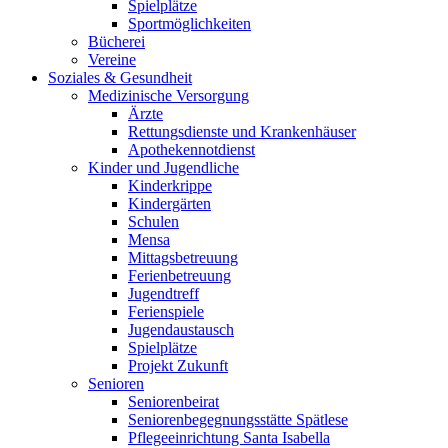
Spielplätze
Sportmöglichkeiten
Bücherei
Vereine
Soziales & Gesundheit
Medizinische Versorgung
Ärzte
Rettungsdienste und Krankenhäuser
Apothekennotdienst
Kinder und Jugendliche
Kinderkrippe
Kindergärten
Schulen
Mensa
Mittagsbetreuung
Ferienbetreuung
Jugendtreff
Ferienspiele
Jugendaustausch
Spielplätze
Projekt Zukunft
Senioren
Seniorenbeirat
Seniorenbegegnungsstätte Spätlese
Pflegeeinrichtung Santa Isabella