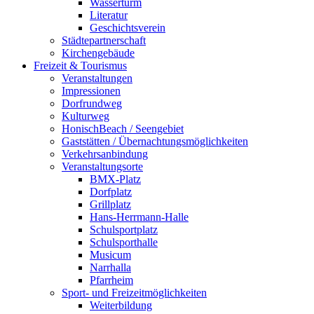
Wasserturm
Literatur
Geschichtsverein
Städtepartnerschaft
Kirchengebäude
Freizeit & Tourismus
Veranstaltungen
Impressionen
Dorfrundweg
Kulturweg
HonischBeach / Seengebiet
Gaststätten / Übernachtungsmöglichkeiten
Verkehrsanbindung
Veranstaltungsorte
BMX-Platz
Dorfplatz
Grillplatz
Hans-Herrmann-Halle
Schulsportplatz
Schulsporthalle
Musicum
Narrhalla
Pfarrheim
Sport- und Freizeitmöglichkeiten
Weiterbildung