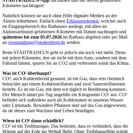
STADTRADELN-App
nachholen und die bereits gefahrenen
Kilometer nachtragen!
Natürlich können sie auch ohne Hilfe digitaler Medien an der
Aktion teilnehmen. Einfach einen
Erfassungsbogen
, welcher auch
im Eingangsbereich des Rathauses ausliegt, mit allen im
Aktionszeitraum gefahrenen Kilometer mit Datum nachtragen und
spätestens bis zum 05.07.2026
im Rathaus abgeben oder per Mail
an
veranstaltung@niedernberg.de
senden.
Beim STADTRADELN geht es jedoch um noch viel mehr. Denn
mit jedem Kilometer, den sie nicht mit dem Auto, sondern mit dem
Fahrrad fahren, sparen Sie an CO2 und verbessern somit das Klima.
Was ist CO² überhaupt?
CO², auch Kohlendioxid genannt, ist ein Gas, dass rein chemisch
betrachtet aus einem Kohlenstoffatom und zwei Sauerstoffatomen
besteht. Es ist ein Gas, mit dem wir täglich in Berührung kommen.
Der Mensch atmet pro Tag ungefähr ein Kilogramm CO² aus. CO²
befindet sich außerdem auch als Kohlensäure in unserem Wasser
oder Limonade. Besonders Pflanzen sind auf das Gas angewiesen,
da sie dieses zum Wachsen und Leben benötigen.
Wieso ist CO² dann schädlich?
CO² ist ein Treibhausgas. Das bedeutet, dass es verhindert, dass die
Wärme auf der Erde ins Weltall flieht. Ohne Treibhauseffekt würde