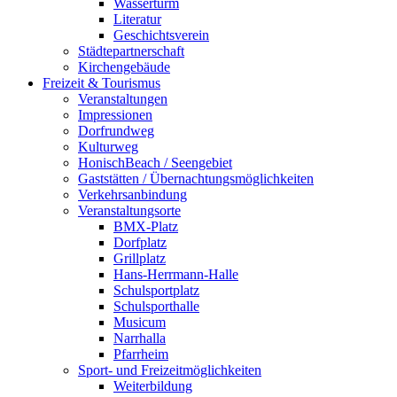
Wasserturm
Literatur
Geschichtsverein
Städtepartnerschaft
Kirchengebäude
Freizeit & Tourismus
Veranstaltungen
Impressionen
Dorfrundweg
Kulturweg
HonischBeach / Seengebiet
Gaststätten / Übernachtungsmöglichkeiten
Verkehrsanbindung
Veranstaltungsorte
BMX-Platz
Dorfplatz
Grillplatz
Hans-Herrmann-Halle
Schulsportplatz
Schulsporthalle
Musicum
Narrhalla
Pfarrheim
Sport- und Freizeitmöglichkeiten
Weiterbildung