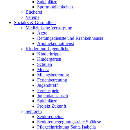
Spielplätze
Sportmöglichkeiten
Bücherei
Vereine
Soziales & Gesundheit
Medizinische Versorgung
Ärzte
Rettungsdienste und Krankenhäuser
Apothekennotdienst
Kinder und Jugendliche
Kinderkrippe
Kindergärten
Schulen
Mensa
Mittagsbetreuung
Ferienbetreuung
Jugendtreff
Ferienspiele
Jugendaustausch
Spielplätze
Projekt Zukunft
Senioren
Seniorenbeirat
Seniorenbegegnungsstätte Spätlese
Pflegeeinrichtung Santa Isabella