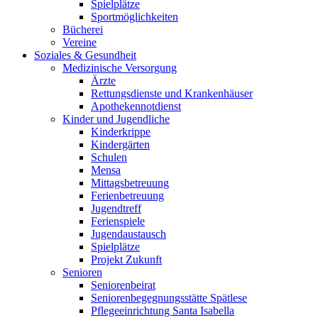
Spielplätze
Sportmöglichkeiten
Bücherei
Vereine
Soziales & Gesundheit
Medizinische Versorgung
Ärzte
Rettungsdienste und Krankenhäuser
Apothekennotdienst
Kinder und Jugendliche
Kinderkrippe
Kindergärten
Schulen
Mensa
Mittagsbetreuung
Ferienbetreuung
Jugendtreff
Ferienspiele
Jugendaustausch
Spielplätze
Projekt Zukunft
Senioren
Seniorenbeirat
Seniorenbegegnungsstätte Spätlese
Pflegeeinrichtung Santa Isabella