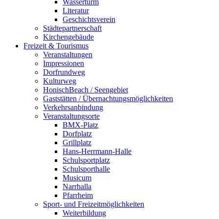
Wasserturm
Literatur
Geschichtsverein
Städtepartnerschaft
Kirchengebäude
Freizeit & Tourismus
Veranstaltungen
Impressionen
Dorfrundweg
Kulturweg
HonischBeach / Seengebiet
Gaststätten / Übernachtungsmöglichkeiten
Verkehrsanbindung
Veranstaltungsorte
BMX-Platz
Dorfplatz
Grillplatz
Hans-Herrmann-Halle
Schulsportplatz
Schulsporthalle
Musicum
Narrhalla
Pfarrheim
Sport- und Freizeitmöglichkeiten
Weiterbildung