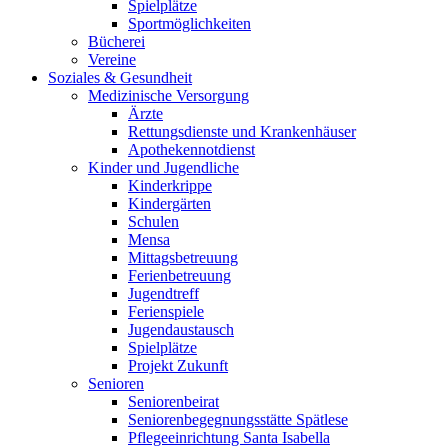
Spielplätze
Sportmöglichkeiten
Bücherei
Vereine
Soziales & Gesundheit
Medizinische Versorgung
Ärzte
Rettungsdienste und Krankenhäuser
Apothekennotdienst
Kinder und Jugendliche
Kinderkrippe
Kindergärten
Schulen
Mensa
Mittagsbetreuung
Ferienbetreuung
Jugendtreff
Ferienspiele
Jugendaustausch
Spielplätze
Projekt Zukunft
Senioren
Seniorenbeirat
Seniorenbegegnungsstätte Spätlese
Pflegeeinrichtung Santa Isabella