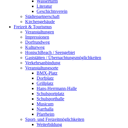
Wasserturm
Literatur
Geschichtsverein
Städtepartnerschaft
Kirchengebäude
Freizeit & Tourismus
Veranstaltungen
Impressionen
Dorfrundweg
Kulturweg
HonischBeach / Seengebiet
Gaststätten / Übernachtungsmöglichkeiten
Verkehrsanbindung
Veranstaltungsorte
BMX-Platz
Dorfplatz
Grillplatz
Hans-Herrmann-Halle
Schulsportplatz
Schulsporthalle
Musicum
Narrhalla
Pfarrheim
Sport- und Freizeitmöglichkeiten
Weiterbildung