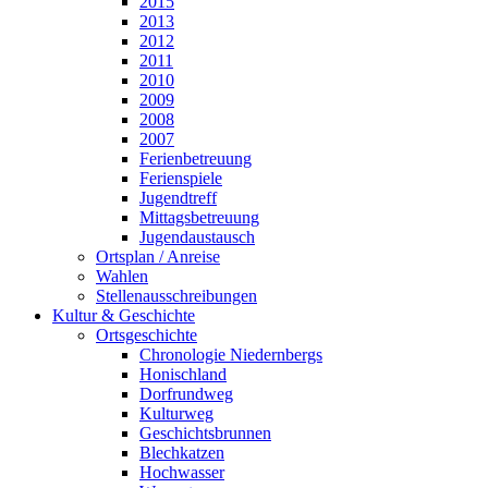
2015
2013
2012
2011
2010
2009
2008
2007
Ferienbetreuung
Ferienspiele
Jugendtreff
Mittagsbetreuung
Jugendaustausch
Ortsplan / Anreise
Wahlen
Stellenausschreibungen
Kultur & Geschichte
Ortsgeschichte
Chronologie Niedernbergs
Honischland
Dorfrundweg
Kulturweg
Geschichtsbrunnen
Blechkatzen
Hochwasser