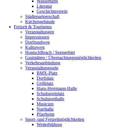
Wasserturm
Literatur
Geschichtsverein
Städtepartnerschaft
Kirchengebäude
Freizeit & Tourismus
Veranstaltungen
Impressionen
Dorfrundweg
Kulturweg
HonischBeach / Seengebiet
Gaststätten / Übernachtungsmöglichkeiten
Verkehrsanbindung
Veranstaltungsorte
BMX-Platz
Dorfplatz
Grillplatz
Hans-Herrmann-Halle
Schulsportplatz
Schulsporthalle
Musicum
Narrhalla
Pfarrheim
Sport- und Freizeitmöglichkeiten
Weiterbildung