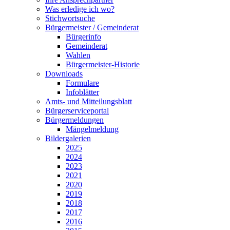
Was erledige ich wo?
Stichwortsuche
Bürgermeister / Gemeinderat
Bürgerinfo
Gemeinderat
Wahlen
Bürgermeister-Historie
Downloads
Formulare
Infoblätter
Amts- und Mitteilungsblatt
Bürgerserviceportal
Bürgermeldungen
Mängelmeldung
Bildergalerien
2025
2024
2023
2021
2020
2019
2018
2017
2016