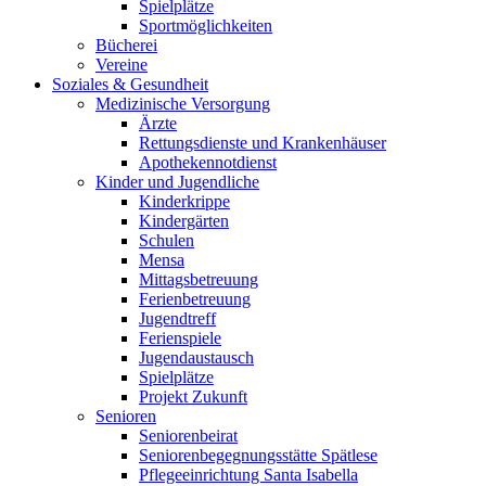
Spielplätze
Sportmöglichkeiten
Bücherei
Vereine
Soziales & Gesundheit
Medizinische Versorgung
Ärzte
Rettungsdienste und Krankenhäuser
Apothekennotdienst
Kinder und Jugendliche
Kinderkrippe
Kindergärten
Schulen
Mensa
Mittagsbetreuung
Ferienbetreuung
Jugendtreff
Ferienspiele
Jugendaustausch
Spielplätze
Projekt Zukunft
Senioren
Seniorenbeirat
Seniorenbegegnungsstätte Spätlese
Pflegeeinrichtung Santa Isabella