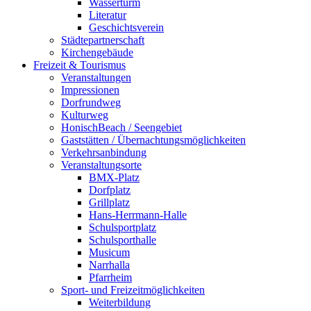
Wasserturm
Literatur
Geschichtsverein
Städtepartnerschaft
Kirchengebäude
Freizeit & Tourismus
Veranstaltungen
Impressionen
Dorfrundweg
Kulturweg
HonischBeach / Seengebiet
Gaststätten / Übernachtungsmöglichkeiten
Verkehrsanbindung
Veranstaltungsorte
BMX-Platz
Dorfplatz
Grillplatz
Hans-Herrmann-Halle
Schulsportplatz
Schulsporthalle
Musicum
Narrhalla
Pfarrheim
Sport- und Freizeitmöglichkeiten
Weiterbildung