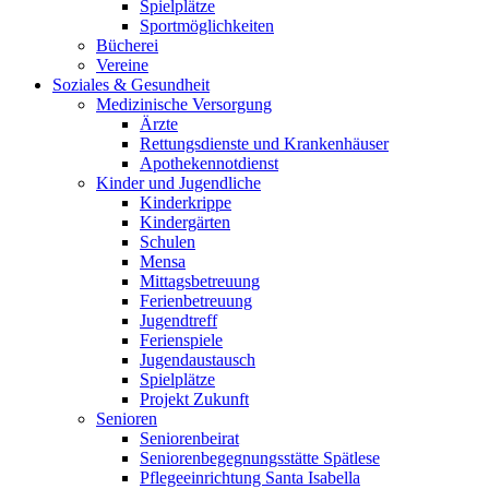
Spielplätze
Sportmöglichkeiten
Bücherei
Vereine
Soziales & Gesundheit
Medizinische Versorgung
Ärzte
Rettungsdienste und Krankenhäuser
Apothekennotdienst
Kinder und Jugendliche
Kinderkrippe
Kindergärten
Schulen
Mensa
Mittagsbetreuung
Ferienbetreuung
Jugendtreff
Ferienspiele
Jugendaustausch
Spielplätze
Projekt Zukunft
Senioren
Seniorenbeirat
Seniorenbegegnungsstätte Spätlese
Pflegeeinrichtung Santa Isabella