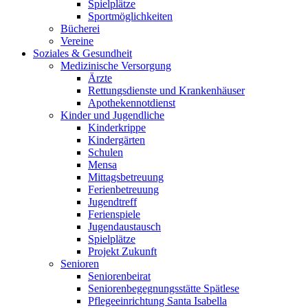
Spielplätze
Sportmöglichkeiten
Bücherei
Vereine
Soziales & Gesundheit
Medizinische Versorgung
Ärzte
Rettungsdienste und Krankenhäuser
Apothekennotdienst
Kinder und Jugendliche
Kinderkrippe
Kindergärten
Schulen
Mensa
Mittagsbetreuung
Ferienbetreuung
Jugendtreff
Ferienspiele
Jugendaustausch
Spielplätze
Projekt Zukunft
Senioren
Seniorenbeirat
Seniorenbegegnungsstätte Spätlese
Pflegeeinrichtung Santa Isabella