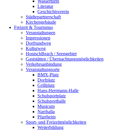
Wasserturm
Literatur
Geschichtsverein
Städtepartnerschaft
Kirchengebäude
Freizeit & Tourismus
Veranstaltungen
Impressionen
Dorfrundweg
Kulturweg
HonischBeach / Seengebiet
Gaststätten / Übernachtungsmöglichkeiten
Verkehrsanbindung
Veranstaltungsorte
BMX-Platz
Dorfplatz
Grillplatz
Hans-Herrmann-Halle
Schulsportplatz
Schulsporthalle
Musicum
Narrhalla
Pfarrheim
Sport- und Freizeitmöglichkeiten
Weiterbildung