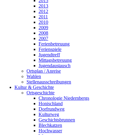
2015
2013
2012
2011
2010
2009
2008
2007
Ferienbetreuung
Ferienspiele
Jugendtreff
Mittagsbetreuung
Jugendaustausch
Ortsplan / Anreise
Wahlen
Stellenausschreibungen
Kultur & Geschichte
Ortsgeschichte
Chronologie Niedernbergs
Honischland
Dorfrundweg
Kulturweg
Geschichtsbrunnen
Blechkatzen
Hochwasser