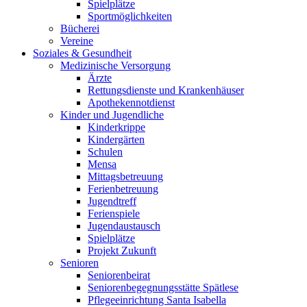
Spielplätze
Sportmöglichkeiten
Bücherei
Vereine
Soziales & Gesundheit
Medizinische Versorgung
Ärzte
Rettungsdienste und Krankenhäuser
Apothekennotdienst
Kinder und Jugendliche
Kinderkrippe
Kindergärten
Schulen
Mensa
Mittagsbetreuung
Ferienbetreuung
Jugendtreff
Ferienspiele
Jugendaustausch
Spielplätze
Projekt Zukunft
Senioren
Seniorenbeirat
Seniorenbegegnungsstätte Spätlese
Pflegeeinrichtung Santa Isabella