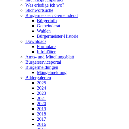
Was erledige ich wo?
Stichwortsuche
Bürgermeister / Gemeinderat
Bürgerinfo
Gemeinderat
Wahlen
Bürgermeister-Historie
Downloads
Formulare
Infoblätter
Amts- und Mitteilungsblatt
Bürgerserviceportal
Bürgermeldungen
Mängelmeldung
Bildergalerien
2025
2024
2023
2021
2020
2019
2018
2017
2016