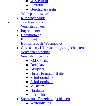
Wasserturm
Literatur
Geschichtsverein
Städtepartnerschaft
Kirchengebäude
Freizeit & Tourismus
Veranstaltungen
Impressionen
Dorfrundweg
Kulturweg
HonischBeach / Seengebiet
Gaststätten / Übernachtungsmöglichkeiten
Verkehrsanbindung
Veranstaltungsorte
BMX-Platz
Dorfplatz
Grillplatz
Hans-Herrmann-Halle
Schulsportplatz
Schulsporthalle
Musicum
Narrhalla
Pfarrheim
Sport- und Freizeitmöglichkeiten
Weiterbildung