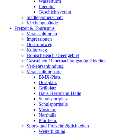
Wasserturm
Literatur
Geschichtsverein
Städtepartnerschaft
Kirchengebäude
Freizeit & Tourismus
Veranstaltungen
Impressionen
Dorfrundweg
Kulturweg
HonischBeach / Seengebiet
Gaststätten / Übernachtungsmöglichkeiten
Verkehrsanbindung
Veranstaltungsorte
BMX-Platz
Dorfplatz
Grillplatz
Hans-Herrmann-Halle
Schulsportplatz
Schulsporthalle
Musicum
Narrhalla
Pfarrheim
Sport- und Freizeitmöglichkeiten
Weiterbildung