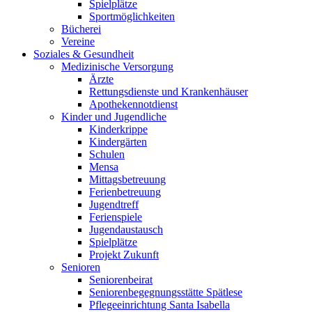
Spielplätze
Sportmöglichkeiten
Bücherei
Vereine
Soziales & Gesundheit
Medizinische Versorgung
Ärzte
Rettungsdienste und Krankenhäuser
Apothekennotdienst
Kinder und Jugendliche
Kinderkrippe
Kindergärten
Schulen
Mensa
Mittagsbetreuung
Ferienbetreuung
Jugendtreff
Ferienspiele
Jugendaustausch
Spielplätze
Projekt Zukunft
Senioren
Seniorenbeirat
Seniorenbegegnungsstätte Spätlese
Pflegeeinrichtung Santa Isabella