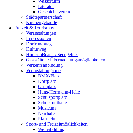
Wasserturm
Literatur
Geschichtsverein
Städtepartnerschaft
Kirchengebäude
Freizeit & Tourismus
Veranstaltungen
Impressionen
Dorfrundweg
Kulturweg
HonischBeach / Seengebiet
Gaststätten / Übernachtungsmöglichkeiten
Verkehrsanbindung
Veranstaltungsorte
BMX-Platz
Dorfplatz
Grillplatz
Hans-Herrmann-Halle
Schulsportplatz
Schulsporthalle
Musicum
Narrhalla
Pfarrheim
Sport- und Freizeitmöglichkeiten
Weiterbildung