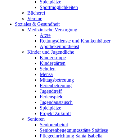
Spielplätze
Sportmöglichkeiten
Bücherei
Vereine
Soziales & Gesundheit
Medizinische Versorgung
Ärzte
Rettungsdienste und Krankenhäuser
Apothekennotdienst
Kinder und Jugendliche
Kinderkrippe
Kindergärten
Schulen
Mensa
Mittagsbetreuung
Ferienbetreuung
Jugendtreff
Ferienspiele
Jugendaustausch
Spielplätze
Projekt Zukunft
Senioren
Seniorenbeirat
Seniorenbegegnungsstätte Spätlese
Pflegeeinrichtung Santa Isabella