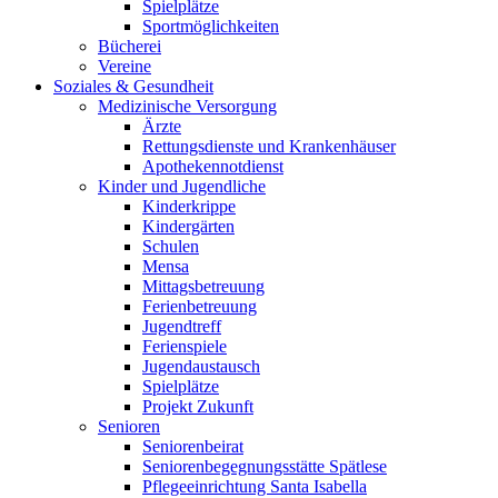
Spielplätze
Sportmöglichkeiten
Bücherei
Vereine
Soziales & Gesundheit
Medizinische Versorgung
Ärzte
Rettungsdienste und Krankenhäuser
Apothekennotdienst
Kinder und Jugendliche
Kinderkrippe
Kindergärten
Schulen
Mensa
Mittagsbetreuung
Ferienbetreuung
Jugendtreff
Ferienspiele
Jugendaustausch
Spielplätze
Projekt Zukunft
Senioren
Seniorenbeirat
Seniorenbegegnungsstätte Spätlese
Pflegeeinrichtung Santa Isabella