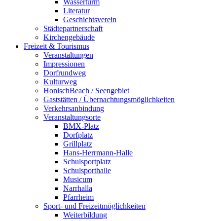
Wasserturm
Literatur
Geschichtsverein
Städtepartnerschaft
Kirchengebäude
Freizeit & Tourismus
Veranstaltungen
Impressionen
Dorfrundweg
Kulturweg
HonischBeach / Seengebiet
Gaststätten / Übernachtungsmöglichkeiten
Verkehrsanbindung
Veranstaltungsorte
BMX-Platz
Dorfplatz
Grillplatz
Hans-Herrmann-Halle
Schulsportplatz
Schulsporthalle
Musicum
Narrhalla
Pfarrheim
Sport- und Freizeitmöglichkeiten
Weiterbildung