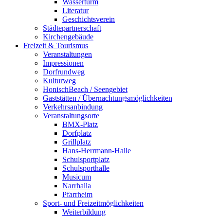
Wasserturm
Literatur
Geschichtsverein
Städtepartnerschaft
Kirchengebäude
Freizeit & Tourismus
Veranstaltungen
Impressionen
Dorfrundweg
Kulturweg
HonischBeach / Seengebiet
Gaststätten / Übernachtungsmöglichkeiten
Verkehrsanbindung
Veranstaltungsorte
BMX-Platz
Dorfplatz
Grillplatz
Hans-Herrmann-Halle
Schulsportplatz
Schulsporthalle
Musicum
Narrhalla
Pfarrheim
Sport- und Freizeitmöglichkeiten
Weiterbildung