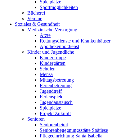
Spielplätze
Sportmöglichkeiten
Bücherei
Vereine
Soziales & Gesundheit
Medizinische Versorgung
Ärzte
Rettungsdienste und Krankenhäuser
Apothekennotdienst
Kinder und Jugendliche
Kinderkrippe
Kindergärten
Schulen
Mensa
Mittagsbetreuung
Ferienbetreuung
Jugendtreff
Ferienspiele
Jugendaustausch
Spielplätze
Projekt Zukunft
Senioren
Seniorenbeirat
Seniorenbegegnungsstätte Spätlese
Pflegeeinrichtung Santa Isabella