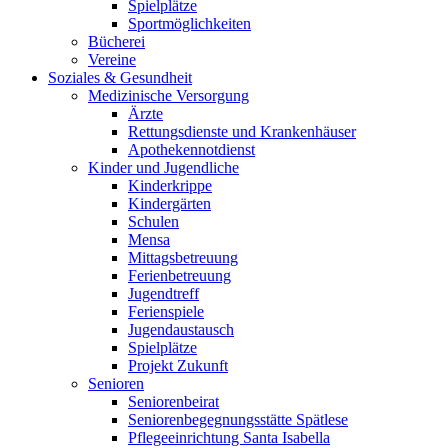
Spielplätze
Sportmöglichkeiten
Bücherei
Vereine
Soziales & Gesundheit
Medizinische Versorgung
Ärzte
Rettungsdienste und Krankenhäuser
Apothekennotdienst
Kinder und Jugendliche
Kinderkrippe
Kindergärten
Schulen
Mensa
Mittagsbetreuung
Ferienbetreuung
Jugendtreff
Ferienspiele
Jugendaustausch
Spielplätze
Projekt Zukunft
Senioren
Seniorenbeirat
Seniorenbegegnungsstätte Spätlese
Pflegeeinrichtung Santa Isabella