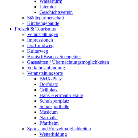
Wasserturm
Literatur
Geschichtsverein
Städtepartnerschaft
Kirchengebäude
Freizeit & Tourismus
Veranstaltungen
Impressionen
Dorfrundweg
Kulturweg
HonischBeach / Seengebiet
Gaststätten / Übernachtungsmöglichkeiten
Verkehrsanbindung
Veranstaltungsorte
BMX-Platz
Dorfplatz
Grillplatz
Hans-Herrmann-Halle
Schulsportplatz
Schulsporthalle
Musicum
Narrhalla
Pfarrheim
Sport- und Freizeitmöglichkeiten
Weiterbildung