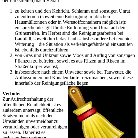
der Parkstreifen) nach Bedarf
zu kehren und den Kehricht, Schlamm und sonstigen Unrat
zu entfernen (soweit eine Entsorgung in üblichen
Hausmülltonnen oder in Wertstoffcontainern möglich ist);
entsprechendes gilt für die Entfernung von Unrat auf den
Grünstreifen. Im Herbst sind die Reinigungsarbeiten bei
Laubfall, soweit durch das Laub – insbesondere bei feuchter
Witterung – die Situation als verkehrsgefährdend einzustufen
ist, ebenfalls durchzuführen;
von Gras und Unkraut sowie Moos und Anflug von sonstigen
Pflanzen zu befreien, soweit es aus Ritzen und Rissen im
Straßenkörper wächst;
insbesondere nach einem Unwetter sowie bei Tauwetter, die
Abflussrinnen und Kanaleinläufe freizumachen, soweit diese
innerhalb der Reinigungsfläche liegen.
Verbote:
Zur Aufrechterhaltung der
öffentlichen Reinlichkeit ist es
außerdem untersagt, öffentliche
Straßen mehr als nach den
Umständen unvermeidbar zu
verunreinigen oder verunreinigen
zu lassen. Daher ist es
insbesondere
verboten