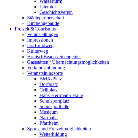
Wasserturm
Literatur
Geschichtsverein
Städtepartnerschaft
Kirchengebäude
Freizeit & Tourismus
Veranstaltungen
Impressionen
Dorfrundweg
Kulturweg
HonischBeach / Seengebiet
Gaststätten / Übernachtungsmöglichkeiten
Verkehrsanbindung
Veranstaltungsorte
BMX-Platz
Dorfplatz
Grillplatz
Hans-Herrmann-Halle
Schulsportplatz
Schulsporthalle
Musicum
Narrhalla
Pfarrheim
Sport- und Freizeitmöglichkeiten
Weiterbildung