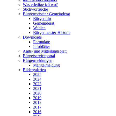
Was erledige ich wo?
Stichwortsuche
Bürgermeister / Gemeinderat
Bürgerinfo
Gemeinderat
Wahlen
Bürgermeister-Historie
Downloads
Formulare
Infoblätter
Amts- und Mitteilungsblatt
Bürgerserviceportal
Bürgermeldungen
Mängelmeldung
Bildergalerien
2025
2024
2023
2021
2020
2019
2018
2017
2016