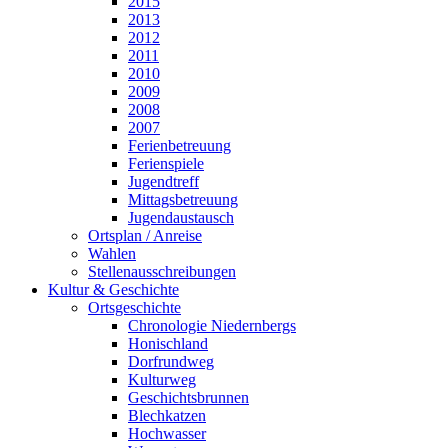
2015
2013
2012
2011
2010
2009
2008
2007
Ferienbetreuung
Ferienspiele
Jugendtreff
Mittagsbetreuung
Jugendaustausch
Ortsplan / Anreise
Wahlen
Stellenausschreibungen
Kultur & Geschichte
Ortsgeschichte
Chronologie Niedernbergs
Honischland
Dorfrundweg
Kulturweg
Geschichtsbrunnen
Blechkatzen
Hochwasser