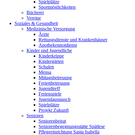
Spielplätze
Sportmöglichkeiten
Bücherei
Vereine
Soziales & Gesundheit
Medizinische Versorgung
Ärzte
Rettungsdienste und Krankenhäuser
Apothekennotdienst
Kinder und Jugendliche
Kinderkrippe
Kindergärten
Schulen
Mensa
Mittagsbetreuung
Ferienbetreuung
Jugendtreff
Ferienspiele
Jugendaustausch
Spielplätze
Projekt Zukunft
Senioren
Seniorenbeirat
Seniorenbegegnungsstätte Spätlese
Pflegeeinrichtung Santa Isabella