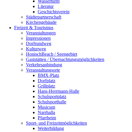
Wasserturm
Literatur
Geschichtsverein
Städtepartnerschaft
Kirchengebäude
Freizeit & Tourismus
Veranstaltungen
Impressionen
Dorfrundweg
Kulturweg
HonischBeach / Seengebiet
Gaststätten / Übernachtungsmöglichkeiten
Verkehrsanbindung
Veranstaltungsorte
BMX-Platz
Dorfplatz
Grillplatz
Hans-Herrmann-Halle
Schulsportplatz
Schulsporthalle
Musicum
Narrhalla
Pfarrheim
Sport- und Freizeitmöglichkeiten
Weiterbildung