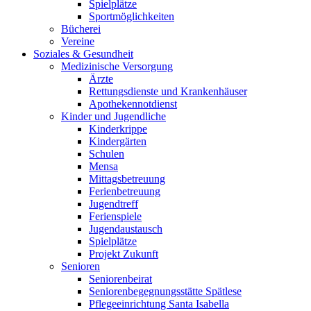
Spielplätze
Sportmöglichkeiten
Bücherei
Vereine
Soziales & Gesundheit
Medizinische Versorgung
Ärzte
Rettungsdienste und Krankenhäuser
Apothekennotdienst
Kinder und Jugendliche
Kinderkrippe
Kindergärten
Schulen
Mensa
Mittagsbetreuung
Ferienbetreuung
Jugendtreff
Ferienspiele
Jugendaustausch
Spielplätze
Projekt Zukunft
Senioren
Seniorenbeirat
Seniorenbegegnungsstätte Spätlese
Pflegeeinrichtung Santa Isabella