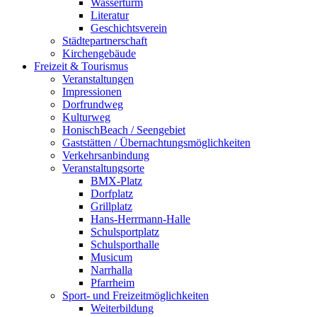
Wasserturm
Literatur
Geschichtsverein
Städtepartnerschaft
Kirchengebäude
Freizeit & Tourismus
Veranstaltungen
Impressionen
Dorfrundweg
Kulturweg
HonischBeach / Seengebiet
Gaststätten / Übernachtungsmöglichkeiten
Verkehrsanbindung
Veranstaltungsorte
BMX-Platz
Dorfplatz
Grillplatz
Hans-Herrmann-Halle
Schulsportplatz
Schulsporthalle
Musicum
Narrhalla
Pfarrheim
Sport- und Freizeitmöglichkeiten
Weiterbildung