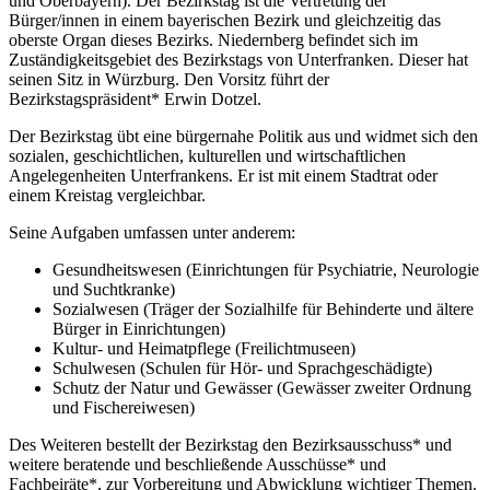
und Oberbayern). Der Bezirkstag ist die Vertretung der
Bürger/innen in einem bayerischen Bezirk und gleichzeitig das
oberste Organ dieses Bezirks. Niedernberg befindet sich im
Zuständigkeitsgebiet des Bezirkstags von Unterfranken. Dieser hat
seinen Sitz in Würzburg. Den Vorsitz führt der
Bezirkstagspräsident* Erwin Dotzel.
Der Bezirkstag übt eine bürgernahe Politik aus und widmet sich den
sozialen, geschichtlichen, kulturellen und wirtschaftlichen
Angelegenheiten Unterfrankens. Er ist mit einem Stadtrat oder
einem Kreistag vergleichbar.
Seine Aufgaben umfassen unter anderem:
Gesundheitswesen (Einrichtungen für Psychiatrie, Neurologie
und Suchtkranke)
Sozialwesen (Träger der Sozialhilfe für Behinderte und ältere
Bürger in Einrichtungen)
Kultur- und Heimatpflege (Freilichtmuseen)
Schulwesen (Schulen für Hör- und Sprachgeschädigte)
Schutz der Natur und Gewässer (Gewässer zweiter Ordnung
und Fischereiwesen)
Des Weiteren bestellt der Bezirkstag den Bezirksausschuss* und
weitere beratende und beschließende Ausschüsse* und
Fachbeiräte*, zur Vorbereitung und Abwicklung wichtiger Themen.