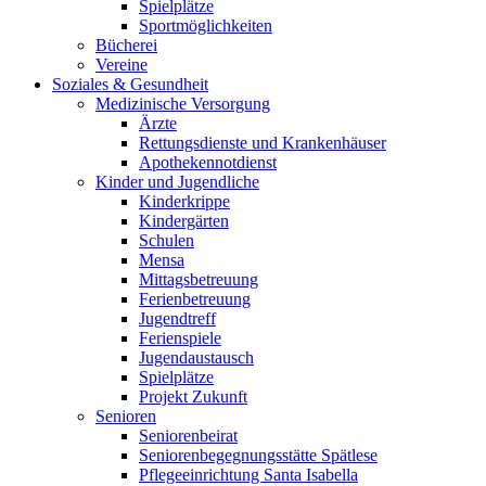
Spielplätze
Sportmöglichkeiten
Bücherei
Vereine
Soziales & Gesundheit
Medizinische Versorgung
Ärzte
Rettungsdienste und Krankenhäuser
Apothekennotdienst
Kinder und Jugendliche
Kinderkrippe
Kindergärten
Schulen
Mensa
Mittagsbetreuung
Ferienbetreuung
Jugendtreff
Ferienspiele
Jugendaustausch
Spielplätze
Projekt Zukunft
Senioren
Seniorenbeirat
Seniorenbegegnungsstätte Spätlese
Pflegeeinrichtung Santa Isabella