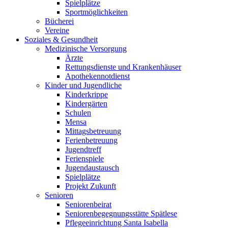
Spielplätze
Sportmöglichkeiten
Bücherei
Vereine
Soziales & Gesundheit
Medizinische Versorgung
Ärzte
Rettungsdienste und Krankenhäuser
Apothekennotdienst
Kinder und Jugendliche
Kinderkrippe
Kindergärten
Schulen
Mensa
Mittagsbetreuung
Ferienbetreuung
Jugendtreff
Ferienspiele
Jugendaustausch
Spielplätze
Projekt Zukunft
Senioren
Seniorenbeirat
Seniorenbegegnungsstätte Spätlese
Pflegeeinrichtung Santa Isabella