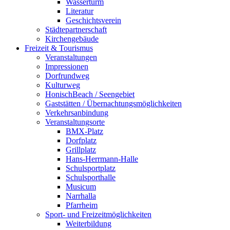
Wasserturm
Literatur
Geschichtsverein
Städtepartnerschaft
Kirchengebäude
Freizeit & Tourismus
Veranstaltungen
Impressionen
Dorfrundweg
Kulturweg
HonischBeach / Seengebiet
Gaststätten / Übernachtungsmöglichkeiten
Verkehrsanbindung
Veranstaltungsorte
BMX-Platz
Dorfplatz
Grillplatz
Hans-Herrmann-Halle
Schulsportplatz
Schulsporthalle
Musicum
Narrhalla
Pfarrheim
Sport- und Freizeitmöglichkeiten
Weiterbildung