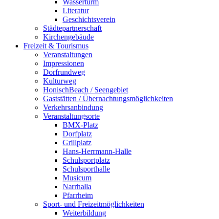
Wasserturm
Literatur
Geschichtsverein
Städtepartnerschaft
Kirchengebäude
Freizeit & Tourismus
Veranstaltungen
Impressionen
Dorfrundweg
Kulturweg
HonischBeach / Seengebiet
Gaststätten / Übernachtungsmöglichkeiten
Verkehrsanbindung
Veranstaltungsorte
BMX-Platz
Dorfplatz
Grillplatz
Hans-Herrmann-Halle
Schulsportplatz
Schulsporthalle
Musicum
Narrhalla
Pfarrheim
Sport- und Freizeitmöglichkeiten
Weiterbildung