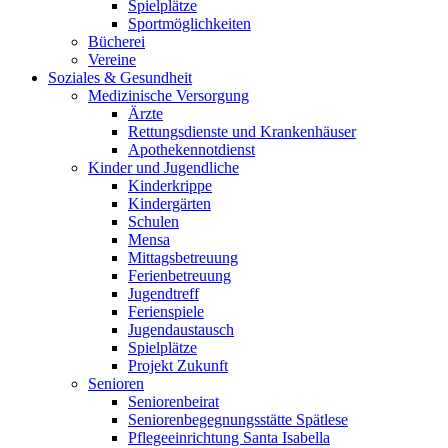
Spielplätze
Sportmöglichkeiten
Bücherei
Vereine
Soziales & Gesundheit
Medizinische Versorgung
Ärzte
Rettungsdienste und Krankenhäuser
Apothekennotdienst
Kinder und Jugendliche
Kinderkrippe
Kindergärten
Schulen
Mensa
Mittagsbetreuung
Ferienbetreuung
Jugendtreff
Ferienspiele
Jugendaustausch
Spielplätze
Projekt Zukunft
Senioren
Seniorenbeirat
Seniorenbegegnungsstätte Spätlese
Pflegeeinrichtung Santa Isabella