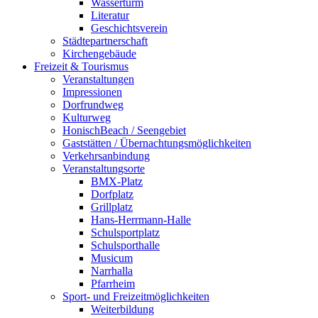
Wasserturm
Literatur
Geschichtsverein
Städtepartnerschaft
Kirchengebäude
Freizeit & Tourismus
Veranstaltungen
Impressionen
Dorfrundweg
Kulturweg
HonischBeach / Seengebiet
Gaststätten / Übernachtungsmöglichkeiten
Verkehrsanbindung
Veranstaltungsorte
BMX-Platz
Dorfplatz
Grillplatz
Hans-Herrmann-Halle
Schulsportplatz
Schulsporthalle
Musicum
Narrhalla
Pfarrheim
Sport- und Freizeitmöglichkeiten
Weiterbildung