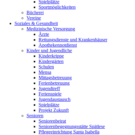
Spielplätze
Sportmöglichkeiten
Bücherei
Vereine
Soziales & Gesundheit
Medizinische Versorgung
Ärzte
Rettungsdienste und Krankenhäuser
Apothekennotdienst
Kinder und Jugendliche
Kinderkrippe
Kindergärten
Schulen
Mensa
Mittagsbetreuung
Ferienbetreuung
Jugendtreff
Ferienspiele
Jugendaustausch
Spielplätze
Projekt Zukunft
Senioren
Seniorenbeirat
Seniorenbegegnungsstätte Spätlese
Pflegeeinrichtung Santa Isabella