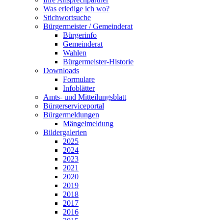
Was erledige ich wo?
Stichwortsuche
Bürgermeister / Gemeinderat
Bürgerinfo
Gemeinderat
Wahlen
Bürgermeister-Historie
Downloads
Formulare
Infoblätter
Amts- und Mitteilungsblatt
Bürgerserviceportal
Bürgermeldungen
Mängelmeldung
Bildergalerien
2025
2024
2023
2021
2020
2019
2018
2017
2016