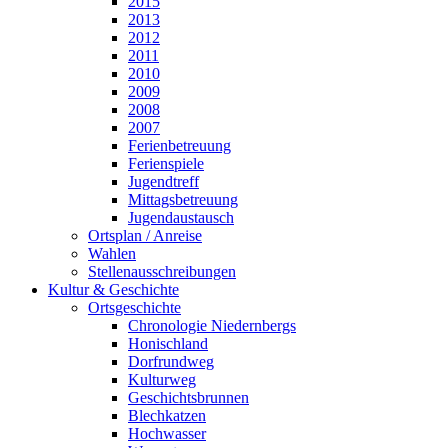
2015
2013
2012
2011
2010
2009
2008
2007
Ferienbetreuung
Ferienspiele
Jugendtreff
Mittagsbetreuung
Jugendaustausch
Ortsplan / Anreise
Wahlen
Stellenausschreibungen
Kultur & Geschichte
Ortsgeschichte
Chronologie Niedernbergs
Honischland
Dorfrundweg
Kulturweg
Geschichtsbrunnen
Blechkatzen
Hochwasser