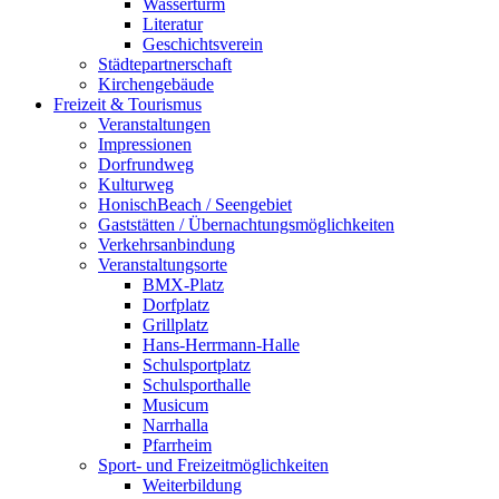
Wasserturm
Literatur
Geschichtsverein
Städtepartnerschaft
Kirchengebäude
Freizeit & Tourismus
Veranstaltungen
Impressionen
Dorfrundweg
Kulturweg
HonischBeach / Seengebiet
Gaststätten / Übernachtungsmöglichkeiten
Verkehrsanbindung
Veranstaltungsorte
BMX-Platz
Dorfplatz
Grillplatz
Hans-Herrmann-Halle
Schulsportplatz
Schulsporthalle
Musicum
Narrhalla
Pfarrheim
Sport- und Freizeitmöglichkeiten
Weiterbildung