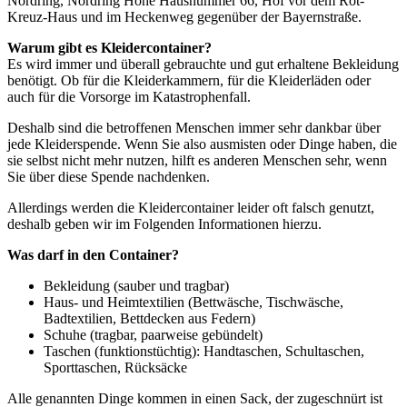
Nordring, Nordring Höhe Hausnummer 66, Hof vor dem Rot-
Kreuz-Haus und im Heckenweg gegenüber der Bayernstraße.
Warum gibt es Kleidercontainer?
Es wird immer und überall gebrauchte und gut erhaltene Bekleidung
benötigt. Ob für die Kleiderkammern, für die Kleiderläden oder
auch für die Vorsorge im Katastrophenfall.
Deshalb sind die betroffenen Menschen immer sehr dankbar über
jede Kleiderspende. Wenn Sie also ausmisten oder Dinge haben, die
sie selbst nicht mehr nutzen, hilft es anderen Menschen sehr, wenn
Sie über diese Spende nachdenken.
Allerdings werden die Kleidercontainer leider oft falsch genutzt,
deshalb geben wir im Folgenden Informationen hierzu.
Was darf in den Container?
Bekleidung (sauber und tragbar)
Haus- und Heimtextilien (Bettwäsche, Tischwäsche,
Badtextilien, Bettdecken aus Federn)
Schuhe (tragbar, paarweise gebündelt)
Taschen (funktionstüchtig): Handtaschen, Schultaschen,
Sporttaschen, Rücksäcke
Alle genannten Dinge kommen in einen Sack, der zugeschnürt ist