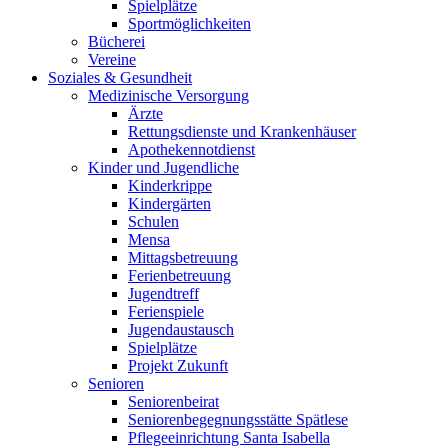
Spielplätze
Sportmöglichkeiten
Bücherei
Vereine
Soziales & Gesundheit
Medizinische Versorgung
Ärzte
Rettungsdienste und Krankenhäuser
Apothekennotdienst
Kinder und Jugendliche
Kinderkrippe
Kindergärten
Schulen
Mensa
Mittagsbetreuung
Ferienbetreuung
Jugendtreff
Ferienspiele
Jugendaustausch
Spielplätze
Projekt Zukunft
Senioren
Seniorenbeirat
Seniorenbegegnungsstätte Spätlese
Pflegeeinrichtung Santa Isabella