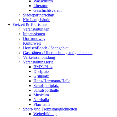
Wasserturm
Literatur
Geschichtsverein
Städtepartnerschaft
Kirchengebäude
Freizeit & Tourismus
Veranstaltungen
Impressionen
Dorfrundweg
Kulturweg
HonischBeach / Seengebiet
Gaststätten / Übernachtungsmöglichkeiten
Verkehrsanbindung
Veranstaltungsorte
BMX-Platz
Dorfplatz
Grillplatz
Hans-Herrmann-Halle
Schulsportplatz
Schulsporthalle
Musicum
Narrhalla
Pfarrheim
Sport- und Freizeitmöglichkeiten
Weiterbildung