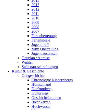
2015
2013
2012
2011
2010
2009
2008
2007
Ferienbetreuung
Ferienspiele
Jugendtreff
Mittagsbetreuung
Jugendaustausch
Ortsplan / Anreise
Wahlen
Stellenausschreibungen
Kultur & Geschichte
Ortsgeschichte
Chronologie Niedernbergs
Honischland
Dorfrundweg
Kulturweg
Geschichtsbrunnen
Blechkatzen
Hochwasser