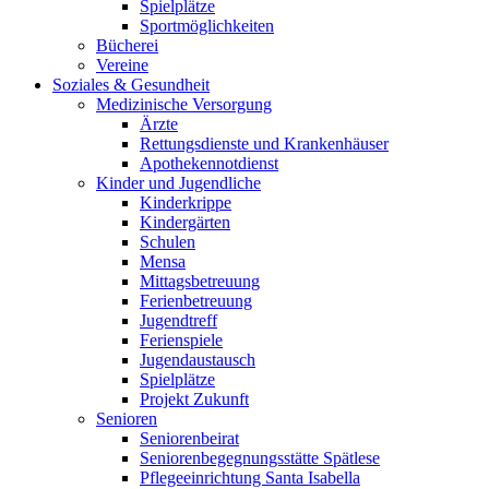
Spielplätze
Sportmöglichkeiten
Bücherei
Vereine
Soziales & Gesundheit
Medizinische Versorgung
Ärzte
Rettungsdienste und Krankenhäuser
Apothekennotdienst
Kinder und Jugendliche
Kinderkrippe
Kindergärten
Schulen
Mensa
Mittagsbetreuung
Ferienbetreuung
Jugendtreff
Ferienspiele
Jugendaustausch
Spielplätze
Projekt Zukunft
Senioren
Seniorenbeirat
Seniorenbegegnungsstätte Spätlese
Pflegeeinrichtung Santa Isabella