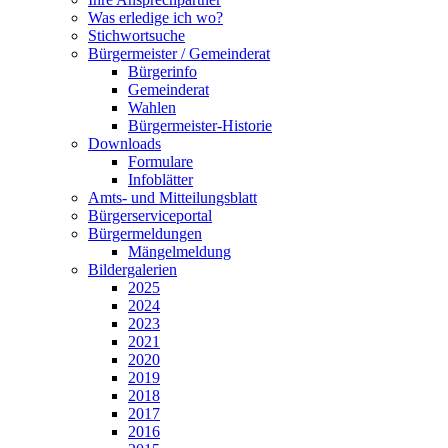
Was erledige ich wo?
Stichwortsuche
Bürgermeister / Gemeinderat
Bürgerinfo
Gemeinderat
Wahlen
Bürgermeister-Historie
Downloads
Formulare
Infoblätter
Amts- und Mitteilungsblatt
Bürgerserviceportal
Bürgermeldungen
Mängelmeldung
Bildergalerien
2025
2024
2023
2021
2020
2019
2018
2017
2016