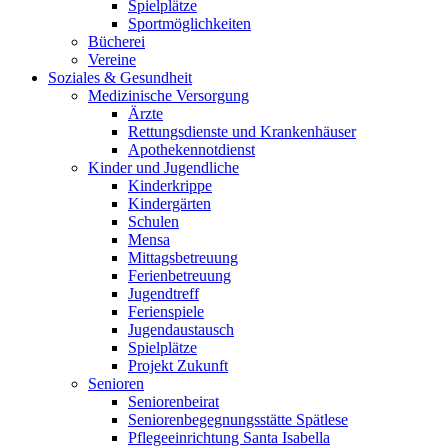
Spielplätze
Sportmöglichkeiten
Bücherei
Vereine
Soziales & Gesundheit
Medizinische Versorgung
Ärzte
Rettungsdienste und Krankenhäuser
Apothekennotdienst
Kinder und Jugendliche
Kinderkrippe
Kindergärten
Schulen
Mensa
Mittagsbetreuung
Ferienbetreuung
Jugendtreff
Ferienspiele
Jugendaustausch
Spielplätze
Projekt Zukunft
Senioren
Seniorenbeirat
Seniorenbegegnungsstätte Spätlese
Pflegeeinrichtung Santa Isabella