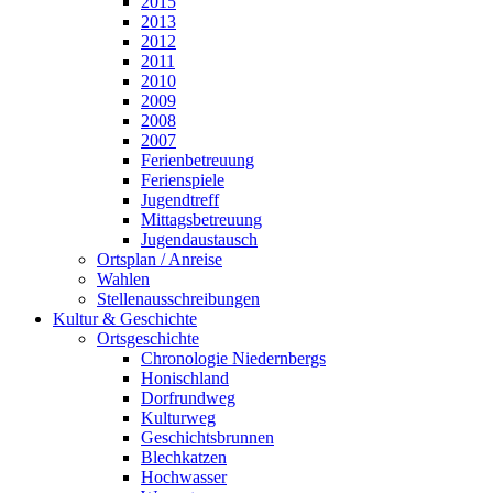
2015
2013
2012
2011
2010
2009
2008
2007
Ferienbetreuung
Ferienspiele
Jugendtreff
Mittagsbetreuung
Jugendaustausch
Ortsplan / Anreise
Wahlen
Stellenausschreibungen
Kultur & Geschichte
Ortsgeschichte
Chronologie Niedernbergs
Honischland
Dorfrundweg
Kulturweg
Geschichtsbrunnen
Blechkatzen
Hochwasser