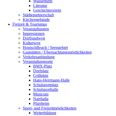
Wasserturm
Literatur
Geschichtsverein
Städtepartnerschaft
Kirchengebäude
Freizeit & Tourismus
Veranstaltungen
Impressionen
Dorfrundweg
Kulturweg
HonischBeach / Seengebiet
Gaststätten / Übernachtungsmöglichkeiten
Verkehrsanbindung
Veranstaltungsorte
BMX-Platz
Dorfplatz
Grillplatz
Hans-Herrmann-Halle
Schulsportplatz
Schulsporthalle
Musicum
Narrhalla
Pfarrheim
Sport- und Freizeitmöglichkeiten
Weiterbildung