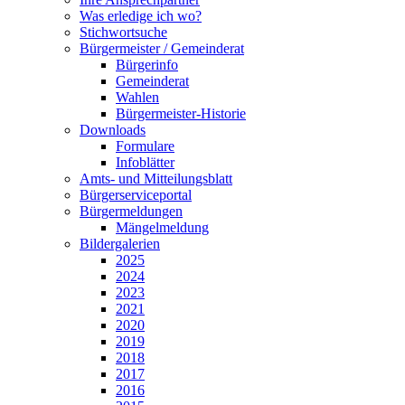
Was erledige ich wo?
Stichwortsuche
Bürgermeister / Gemeinderat
Bürgerinfo
Gemeinderat
Wahlen
Bürgermeister-Historie
Downloads
Formulare
Infoblätter
Amts- und Mitteilungsblatt
Bürgerserviceportal
Bürgermeldungen
Mängelmeldung
Bildergalerien
2025
2024
2023
2021
2020
2019
2018
2017
2016