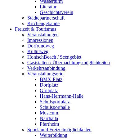
Wasserturm
Literatur
Geschichtsverein
Städtepartnerschaft
Kirchengebäude
Freizeit & Tourismus
Veranstaltungen
Impressionen
Dorfrundweg
Kulturweg
HonischBeach / Seengebiet
Gaststätten / Übernachtungsmöglichkeiten
Verkehrsanbindung
Veranstaltungsorte
BMX-Platz
Dorfplatz
Grillplatz
Hans-Herrmann-Halle
Schulsportplatz
Schulsporthalle
Musicum
Narrhalla
Pfarrheim
Sport- und Freizeitmöglichkeiten
Weiterbildung