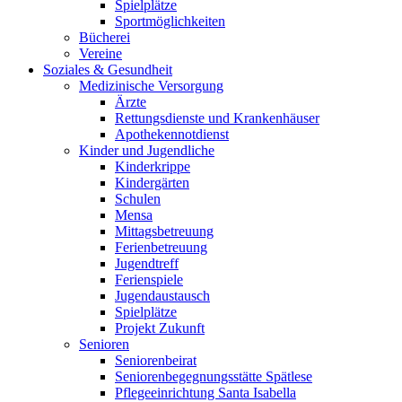
Spielplätze
Sportmöglichkeiten
Bücherei
Vereine
Soziales & Gesundheit
Medizinische Versorgung
Ärzte
Rettungsdienste und Krankenhäuser
Apothekennotdienst
Kinder und Jugendliche
Kinderkrippe
Kindergärten
Schulen
Mensa
Mittagsbetreuung
Ferienbetreuung
Jugendtreff
Ferienspiele
Jugendaustausch
Spielplätze
Projekt Zukunft
Senioren
Seniorenbeirat
Seniorenbegegnungsstätte Spätlese
Pflegeeinrichtung Santa Isabella