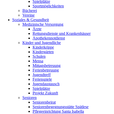
Spielplätze
Sportmöglichkeiten
Bücherei
Vereine
Soziales & Gesundheit
Medizinische Versorgung
Ärzte
Rettungsdienste und Krankenhäuser
Apothekennotdienst
Kinder und Jugendliche
Kinderkrippe
Kindergärten
Schulen
Mensa
Mittagsbetreuung
Ferienbetreuung
Jugendtreff
Ferienspiele
Jugendaustausch
Spielplätze
Projekt Zukunft
Senioren
Seniorenbeirat
Seniorenbegegnungsstätte Spätlese
Pflegeeinrichtung Santa Isabella