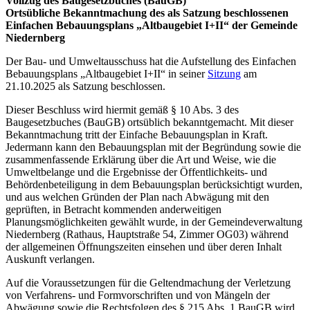
Vollzug des Baugesetzbuches (BauGB)
Ortsübliche Bekanntmachung des als Satzung beschlossenen
Einfachen Bebauungsplans „Altbaugebiet I+II“ der Gemeinde
Niedernberg
Der Bau- und Umweltausschuss hat die Aufstellung des Einfachen
Bebauungsplans „Altbaugebiet I+II“ in seiner
Sitzung
am
21.10.2025 als Satzung beschlossen.
Dieser Beschluss wird hiermit gemäß § 10 Abs. 3 des
Baugesetzbuches (BauGB) ortsüblich bekanntgemacht. Mit dieser
Bekanntmachung tritt der Einfache Bebauungsplan in Kraft.
Jedermann kann den Bebauungsplan mit der Begründung sowie die
zusammenfassende Erklärung über die Art und Weise, wie die
Umweltbelange und die Ergebnisse der Öffentlichkeits- und
Behördenbeteiligung in dem Bebauungsplan berücksichtigt wurden,
und aus welchen Gründen der Plan nach Abwägung mit den
geprüften, in Betracht kommenden anderweitigen
Planungsmöglichkeiten gewählt wurde, in der Gemeindeverwaltung
Niedernberg (Rathaus, Hauptstraße 54, Zimmer OG03) während
der allgemeinen Öffnungszeiten einsehen und über deren Inhalt
Auskunft verlangen.
Auf die Voraussetzungen für die Geltendmachung der Verletzung
von Verfahrens- und Formvorschriften und von Mängeln der
Abwägung sowie die Rechtsfolgen des § 215 Abs. 1 BauGB wird