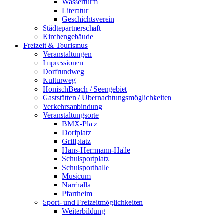
Wasserturm
Literatur
Geschichtsverein
Städtepartnerschaft
Kirchengebäude
Freizeit & Tourismus
Veranstaltungen
Impressionen
Dorfrundweg
Kulturweg
HonischBeach / Seengebiet
Gaststätten / Übernachtungsmöglichkeiten
Verkehrsanbindung
Veranstaltungsorte
BMX-Platz
Dorfplatz
Grillplatz
Hans-Herrmann-Halle
Schulsportplatz
Schulsporthalle
Musicum
Narrhalla
Pfarrheim
Sport- und Freizeitmöglichkeiten
Weiterbildung