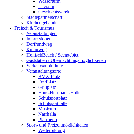
Wasserturm
Literatur
Geschichtsverein
Städtepartnerschaft
Kirchengebäude
Freizeit & Tourismus
Veranstaltungen
Impressionen
Dorfrundweg
Kulturweg
HonischBeach / Seengebiet
Gaststätten / Übernachtungsmöglichkeiten
Verkehrsanbindung
Veranstaltungsorte
BMX-Platz
Dorfplatz
Grillplatz
Hans-Herrmann-Halle
Schulsportplatz
Schulsporthalle
Musicum
Narrhalla
Pfarrheim
Sport- und Freizeitmöglichkeiten
Weiterbildung