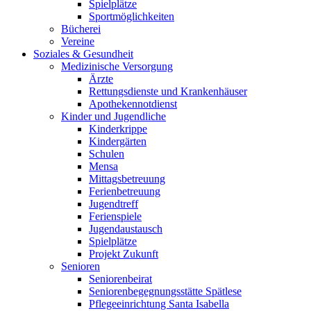
Spielplätze
Sportmöglichkeiten
Bücherei
Vereine
Soziales & Gesundheit
Medizinische Versorgung
Ärzte
Rettungsdienste und Krankenhäuser
Apothekennotdienst
Kinder und Jugendliche
Kinderkrippe
Kindergärten
Schulen
Mensa
Mittagsbetreuung
Ferienbetreuung
Jugendtreff
Ferienspiele
Jugendaustausch
Spielplätze
Projekt Zukunft
Senioren
Seniorenbeirat
Seniorenbegegnungsstätte Spätlese
Pflegeeinrichtung Santa Isabella