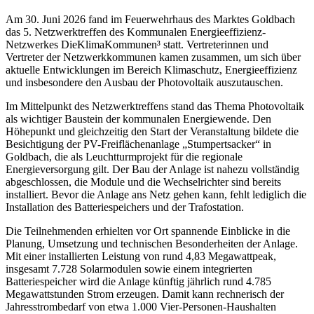
Am 30. Juni 2026 fand im Feuerwehrhaus des Marktes Goldbach
das 5. Netzwerktreffen des Kommunalen Energieeffizienz-
Netzwerkes DieKlimaKommunen³ statt. Vertreterinnen und
Vertreter der Netzwerkkommunen kamen zusammen, um sich über
aktuelle Entwicklungen im Bereich Klimaschutz, Energieeffizienz
und insbesondere den Ausbau der Photovoltaik auszutauschen.
Im Mittelpunkt des Netzwerktreffens stand das Thema Photovoltaik
als wichtiger Baustein der kommunalen Energiewende. Den
Höhepunkt und gleichzeitig den Start der Veranstaltung bildete die
Besichtigung der PV-Freiflächenanlage „Stumpertsacker“ in
Goldbach, die als Leuchtturmprojekt für die regionale
Energieversorgung gilt. Der Bau der Anlage ist nahezu vollständig
abgeschlossen, die Module und die Wechselrichter sind bereits
installiert. Bevor die Anlage ans Netz gehen kann, fehlt lediglich die
Installation des Batteriespeichers und der Trafostation.
Die Teilnehmenden erhielten vor Ort spannende Einblicke in die
Planung, Umsetzung und technischen Besonderheiten der Anlage.
Mit einer installierten Leistung von rund 4,83 Megawattpeak,
insgesamt 7.728 Solarmodulen sowie einem integrierten
Batteriespeicher wird die Anlage künftig jährlich rund 4.785
Megawattstunden Strom erzeugen. Damit kann rechnerisch der
Jahresstrombedarf von etwa 1.000 Vier-Personen-Haushalten