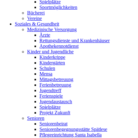
Spielplätze
Sportmöglichkeiten
Bücherei
Vereine
Soziales & Gesundheit
Medizinische Versorgung
Ärzte
Rettungsdienste und Krankenhäuser
Apothekennotdienst
Kinder und Jugendliche
Kinderkrippe
Kindergärten
Schulen
Mensa
Mittagsbetreuung
Ferienbetreuung
Jugendtreff
Ferienspiele
Jugendaustausch
Spielplätze
Projekt Zukunft
Senioren
Seniorenbeirat
Seniorenbegegnungsstätte Spätlese
Pflegeeinrichtung Santa Isabella