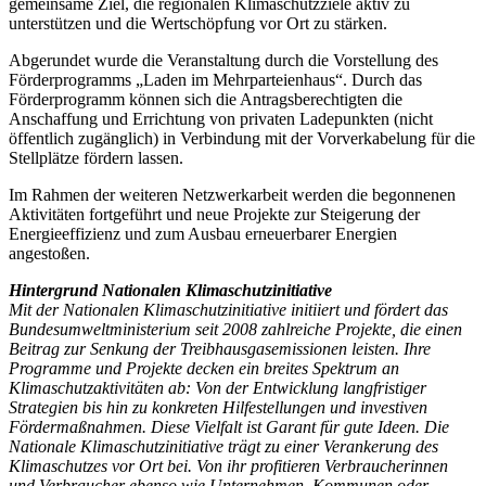
gemeinsame Ziel, die regionalen Klimaschutzziele aktiv zu
unterstützen und die Wertschöpfung vor Ort zu stärken.
Abgerundet wurde die Veranstaltung durch die Vorstellung des
Förderprogramms „Laden im Mehrparteienhaus“. Durch das
Förderprogramm können sich die Antragsberechtigten die
Anschaffung und Errichtung von privaten Ladepunkten (nicht
öffentlich zugänglich) in Verbindung mit der Vorverkabelung für die
Stellplätze fördern lassen.
Im Rahmen der weiteren Netzwerkarbeit werden die begonnenen
Aktivitäten fortgeführt und neue Projekte zur Steigerung der
Energieeffizienz und zum Ausbau erneuerbarer Energien
angestoßen.
Hintergrund Nationalen Klimaschutzinitiative
Mit der Nationalen Klimaschutzinitiative initiiert und fördert das
Bundesumweltministerium seit 2008 zahlreiche Projekte, die einen
Beitrag zur Senkung der Treibhausgasemissionen leisten. Ihre
Programme und Projekte decken ein breites Spektrum an
Klimaschutzaktivitäten ab: Von der Entwicklung langfristiger
Strategien bis hin zu konkreten Hilfestellungen und investiven
Fördermaßnahmen. Diese Vielfalt ist Garant für gute Ideen. Die
Nationale Klimaschutzinitiative trägt zu einer Verankerung des
Klimaschutzes vor Ort bei. Von ihr profitieren Verbraucherinnen
und Verbraucher ebenso wie Unternehmen, Kommunen oder