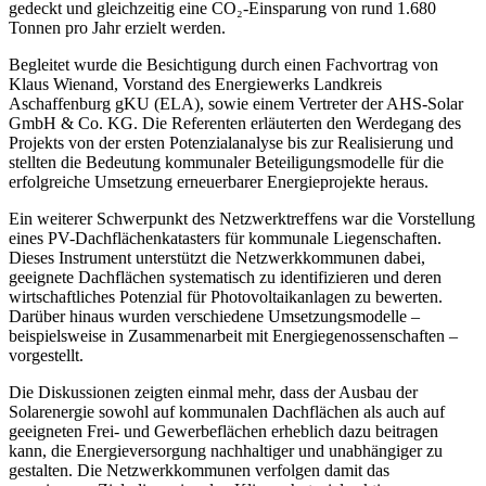
gedeckt und gleichzeitig eine CO₂-Einsparung von rund 1.680
Tonnen pro Jahr erzielt werden.
Begleitet wurde die Besichtigung durch einen Fachvortrag von
Klaus Wienand, Vorstand des Energiewerks Landkreis
Aschaffenburg gKU (ELA), sowie einem Vertreter der AHS-Solar
GmbH & Co. KG. Die Referenten erläuterten den Werdegang des
Projekts von der ersten Potenzialanalyse bis zur Realisierung und
stellten die Bedeutung kommunaler Beteiligungsmodelle für die
erfolgreiche Umsetzung erneuerbarer Energieprojekte heraus.
Ein weiterer Schwerpunkt des Netzwerktreffens war die Vorstellung
eines PV-Dachflächenkatasters für kommunale Liegenschaften.
Dieses Instrument unterstützt die Netzwerkkommunen dabei,
geeignete Dachflächen systematisch zu identifizieren und deren
wirtschaftliches Potenzial für Photovoltaikanlagen zu bewerten.
Darüber hinaus wurden verschiedene Umsetzungsmodelle –
beispielsweise in Zusammenarbeit mit Energiegenossenschaften –
vorgestellt.
Die Diskussionen zeigten einmal mehr, dass der Ausbau der
Solarenergie sowohl auf kommunalen Dachflächen als auch auf
geeigneten Frei- und Gewerbeflächen erheblich dazu beitragen
kann, die Energieversorgung nachhaltiger und unabhängiger zu
gestalten. Die Netzwerkkommunen verfolgen damit das