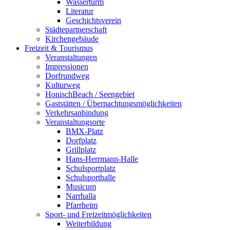
Wasserturm
Literatur
Geschichtsverein
Städtepartnerschaft
Kirchengebäude
Freizeit & Tourismus
Veranstaltungen
Impressionen
Dorfrundweg
Kulturweg
HonischBeach / Seengebiet
Gaststätten / Übernachtungsmöglichkeiten
Verkehrsanbindung
Veranstaltungsorte
BMX-Platz
Dorfplatz
Grillplatz
Hans-Herrmann-Halle
Schulsportplatz
Schulsporthalle
Musicum
Narrhalla
Pfarrheim
Sport- und Freizeitmöglichkeiten
Weiterbildung