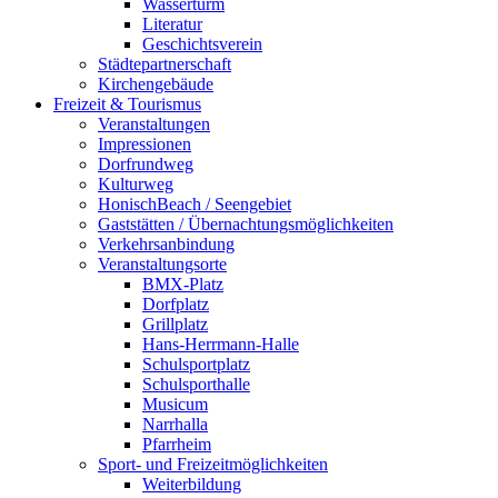
Wasserturm
Literatur
Geschichtsverein
Städtepartnerschaft
Kirchengebäude
Freizeit & Tourismus
Veranstaltungen
Impressionen
Dorfrundweg
Kulturweg
HonischBeach / Seengebiet
Gaststätten / Übernachtungsmöglichkeiten
Verkehrsanbindung
Veranstaltungsorte
BMX-Platz
Dorfplatz
Grillplatz
Hans-Herrmann-Halle
Schulsportplatz
Schulsporthalle
Musicum
Narrhalla
Pfarrheim
Sport- und Freizeitmöglichkeiten
Weiterbildung