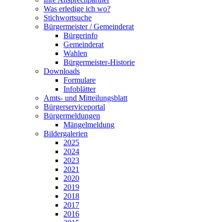
Was erledige ich wo?
Stichwortsuche
Bürgermeister / Gemeinderat
Bürgerinfo
Gemeinderat
Wahlen
Bürgermeister-Historie
Downloads
Formulare
Infoblätter
Amts- und Mitteilungsblatt
Bürgerserviceportal
Bürgermeldungen
Mängelmeldung
Bildergalerien
2025
2024
2023
2021
2020
2019
2018
2017
2016