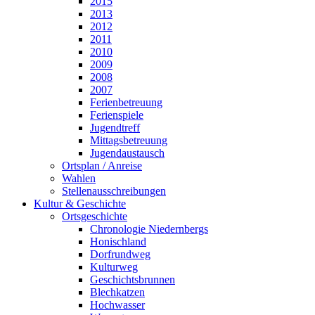
2015
2013
2012
2011
2010
2009
2008
2007
Ferienbetreuung
Ferienspiele
Jugendtreff
Mittagsbetreuung
Jugendaustausch
Ortsplan / Anreise
Wahlen
Stellenausschreibungen
Kultur & Geschichte
Ortsgeschichte
Chronologie Niedernbergs
Honischland
Dorfrundweg
Kulturweg
Geschichtsbrunnen
Blechkatzen
Hochwasser