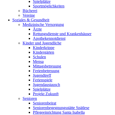
Spielplätze
Sportmöglichkeiten
Bücherei
Vereine
Soziales & Gesundheit
Medizinische Versorgung
Ärzte
Rettungsdienste und Krankenhäuser
Apothekennotdienst
Kinder und Jugendliche
Kinderkrippe
Kindergärten
Schulen
Mensa
Mittagsbetreuung
Ferienbetreuung
Jugendtreff
Ferienspiele
Jugendaustausch
Spielplätze
Projekt Zukunft
Senioren
Seniorenbeirat
Seniorenbegegnungsstätte Spätlese
Pflegeeinrichtung Santa Isabella