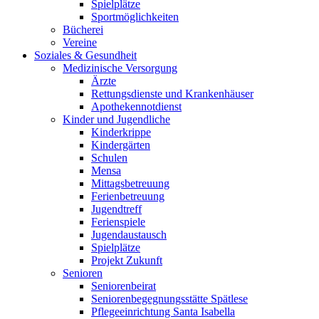
Spielplätze
Sportmöglichkeiten
Bücherei
Vereine
Soziales & Gesundheit
Medizinische Versorgung
Ärzte
Rettungsdienste und Krankenhäuser
Apothekennotdienst
Kinder und Jugendliche
Kinderkrippe
Kindergärten
Schulen
Mensa
Mittagsbetreuung
Ferienbetreuung
Jugendtreff
Ferienspiele
Jugendaustausch
Spielplätze
Projekt Zukunft
Senioren
Seniorenbeirat
Seniorenbegegnungsstätte Spätlese
Pflegeeinrichtung Santa Isabella