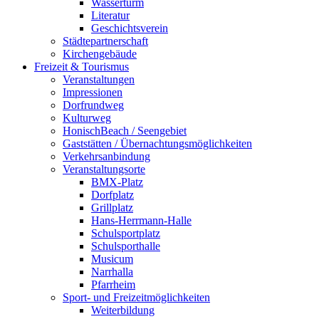
Wasserturm
Literatur
Geschichtsverein
Städtepartnerschaft
Kirchengebäude
Freizeit & Tourismus
Veranstaltungen
Impressionen
Dorfrundweg
Kulturweg
HonischBeach / Seengebiet
Gaststätten / Übernachtungsmöglichkeiten
Verkehrsanbindung
Veranstaltungsorte
BMX-Platz
Dorfplatz
Grillplatz
Hans-Herrmann-Halle
Schulsportplatz
Schulsporthalle
Musicum
Narrhalla
Pfarrheim
Sport- und Freizeitmöglichkeiten
Weiterbildung