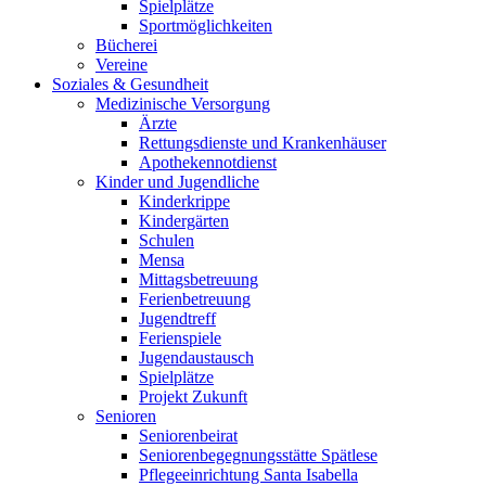
Spielplätze
Sportmöglichkeiten
Bücherei
Vereine
Soziales & Gesundheit
Medizinische Versorgung
Ärzte
Rettungsdienste und Krankenhäuser
Apothekennotdienst
Kinder und Jugendliche
Kinderkrippe
Kindergärten
Schulen
Mensa
Mittagsbetreuung
Ferienbetreuung
Jugendtreff
Ferienspiele
Jugendaustausch
Spielplätze
Projekt Zukunft
Senioren
Seniorenbeirat
Seniorenbegegnungsstätte Spätlese
Pflegeeinrichtung Santa Isabella