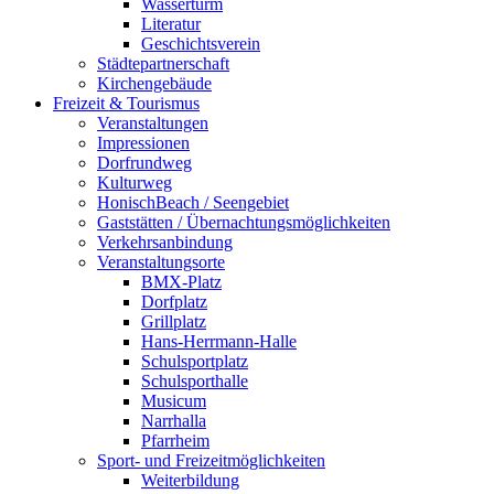
Wasserturm
Literatur
Geschichtsverein
Städtepartnerschaft
Kirchengebäude
Freizeit & Tourismus
Veranstaltungen
Impressionen
Dorfrundweg
Kulturweg
HonischBeach / Seengebiet
Gaststätten / Übernachtungsmöglichkeiten
Verkehrsanbindung
Veranstaltungsorte
BMX-Platz
Dorfplatz
Grillplatz
Hans-Herrmann-Halle
Schulsportplatz
Schulsporthalle
Musicum
Narrhalla
Pfarrheim
Sport- und Freizeitmöglichkeiten
Weiterbildung