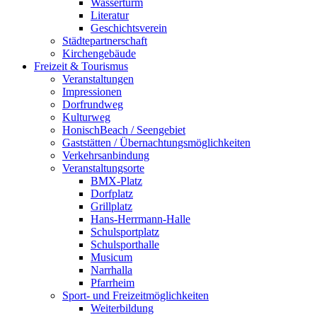
Wasserturm
Literatur
Geschichtsverein
Städtepartnerschaft
Kirchengebäude
Freizeit & Tourismus
Veranstaltungen
Impressionen
Dorfrundweg
Kulturweg
HonischBeach / Seengebiet
Gaststätten / Übernachtungsmöglichkeiten
Verkehrsanbindung
Veranstaltungsorte
BMX-Platz
Dorfplatz
Grillplatz
Hans-Herrmann-Halle
Schulsportplatz
Schulsporthalle
Musicum
Narrhalla
Pfarrheim
Sport- und Freizeitmöglichkeiten
Weiterbildung