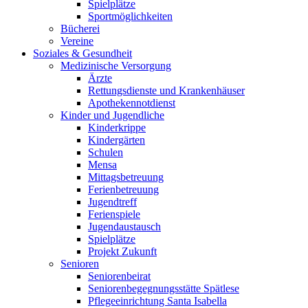
Spielplätze
Sportmöglichkeiten
Bücherei
Vereine
Soziales & Gesundheit
Medizinische Versorgung
Ärzte
Rettungsdienste und Krankenhäuser
Apothekennotdienst
Kinder und Jugendliche
Kinderkrippe
Kindergärten
Schulen
Mensa
Mittagsbetreuung
Ferienbetreuung
Jugendtreff
Ferienspiele
Jugendaustausch
Spielplätze
Projekt Zukunft
Senioren
Seniorenbeirat
Seniorenbegegnungsstätte Spätlese
Pflegeeinrichtung Santa Isabella