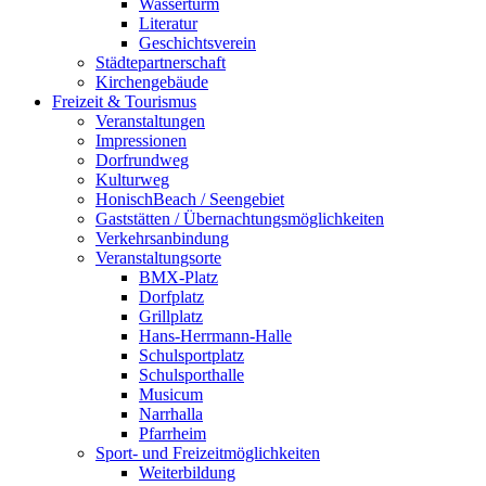
Wasserturm
Literatur
Geschichtsverein
Städtepartnerschaft
Kirchengebäude
Freizeit & Tourismus
Veranstaltungen
Impressionen
Dorfrundweg
Kulturweg
HonischBeach / Seengebiet
Gaststätten / Übernachtungsmöglichkeiten
Verkehrsanbindung
Veranstaltungsorte
BMX-Platz
Dorfplatz
Grillplatz
Hans-Herrmann-Halle
Schulsportplatz
Schulsporthalle
Musicum
Narrhalla
Pfarrheim
Sport- und Freizeitmöglichkeiten
Weiterbildung