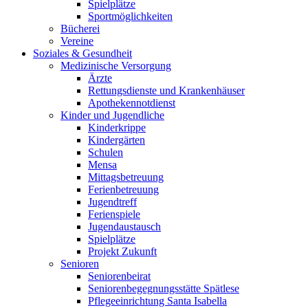
Spielplätze
Sportmöglichkeiten
Bücherei
Vereine
Soziales & Gesundheit
Medizinische Versorgung
Ärzte
Rettungsdienste und Krankenhäuser
Apothekennotdienst
Kinder und Jugendliche
Kinderkrippe
Kindergärten
Schulen
Mensa
Mittagsbetreuung
Ferienbetreuung
Jugendtreff
Ferienspiele
Jugendaustausch
Spielplätze
Projekt Zukunft
Senioren
Seniorenbeirat
Seniorenbegegnungsstätte Spätlese
Pflegeeinrichtung Santa Isabella