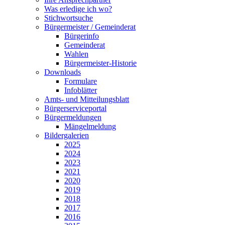
Was erledige ich wo?
Stichwortsuche
Bürgermeister / Gemeinderat
Bürgerinfo
Gemeinderat
Wahlen
Bürgermeister-Historie
Downloads
Formulare
Infoblätter
Amts- und Mitteilungsblatt
Bürgerserviceportal
Bürgermeldungen
Mängelmeldung
Bildergalerien
2025
2024
2023
2021
2020
2019
2018
2017
2016