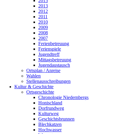
2015
2013
2012
2011
2010
2009
2008
2007
Ferienbetreuung
Ferienspiele
Jugendtreff
Mittagsbetreuung
Jugendaustausch
Ortsplan / Anreise
Wahlen
Stellenausschreibungen
Kultur & Geschichte
Ortsgeschichte
Chronologie Niedernbergs
Honischland
Dorfrundweg
Kulturweg
Geschichtsbrunnen
Blechkatzen
Hochwasser