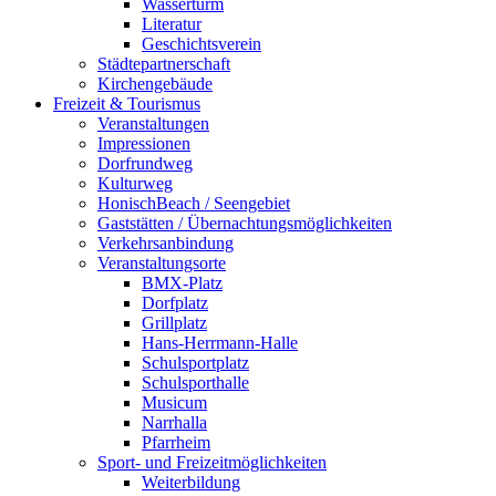
Wasserturm
Literatur
Geschichtsverein
Städtepartnerschaft
Kirchengebäude
Freizeit & Tourismus
Veranstaltungen
Impressionen
Dorfrundweg
Kulturweg
HonischBeach / Seengebiet
Gaststätten / Übernachtungsmöglichkeiten
Verkehrsanbindung
Veranstaltungsorte
BMX-Platz
Dorfplatz
Grillplatz
Hans-Herrmann-Halle
Schulsportplatz
Schulsporthalle
Musicum
Narrhalla
Pfarrheim
Sport- und Freizeitmöglichkeiten
Weiterbildung