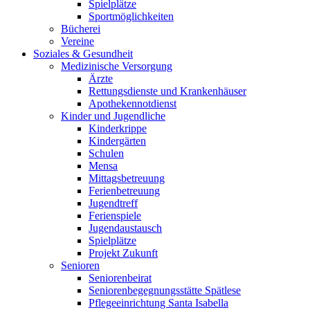
Spielplätze
Sportmöglichkeiten
Bücherei
Vereine
Soziales & Gesundheit
Medizinische Versorgung
Ärzte
Rettungsdienste und Krankenhäuser
Apothekennotdienst
Kinder und Jugendliche
Kinderkrippe
Kindergärten
Schulen
Mensa
Mittagsbetreuung
Ferienbetreuung
Jugendtreff
Ferienspiele
Jugendaustausch
Spielplätze
Projekt Zukunft
Senioren
Seniorenbeirat
Seniorenbegegnungsstätte Spätlese
Pflegeeinrichtung Santa Isabella