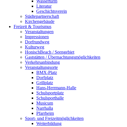
Wasserturm
Literatur
Geschichtsverein
Städtepartnerschaft
Kirchengebäude
Freizeit & Tourismus
Veranstaltungen
Impressionen
Dorfrundweg
Kulturweg
HonischBeach / Seengebiet
Gaststätten / Übernachtungsmöglichkeiten
Verkehrsanbindung
Veranstaltungsorte
BMX-Platz
Dorfplatz
Grillplatz
Hans-Herrmann-Halle
Schulsportplatz
Schulsporthalle
Musicum
Narrhalla
Pfarrheim
Sport- und Freizeitmöglichkeiten
Weiterbildung