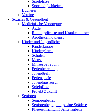
Spielplätze
Sportmöglichkeiten
Bücherei
Vereine
Soziales & Gesundheit
Medizinische Versorgung
Ärzte
Rettungsdienste und Krankenhäuser
Apothekennotdienst
Kinder und Jugendliche
Kinderkrippe
Kindergärten
Schulen
Mensa
Mittagsbetreuung
Ferienbetreuung
Jugendtreff
Ferienspiele
Jugendaustausch
Spielplätze
Projekt Zukunft
Senioren
Seniorenbeirat
Seniorenbegegnungsstätte Spätlese
Pflegeeinrichtung Santa Isabella