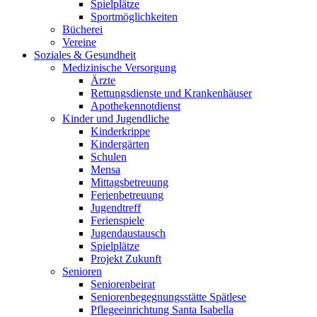
Spielplätze
Sportmöglichkeiten
Bücherei
Vereine
Soziales & Gesundheit
Medizinische Versorgung
Ärzte
Rettungsdienste und Krankenhäuser
Apothekennotdienst
Kinder und Jugendliche
Kinderkrippe
Kindergärten
Schulen
Mensa
Mittagsbetreuung
Ferienbetreuung
Jugendtreff
Ferienspiele
Jugendaustausch
Spielplätze
Projekt Zukunft
Senioren
Seniorenbeirat
Seniorenbegegnungsstätte Spätlese
Pflegeeinrichtung Santa Isabella