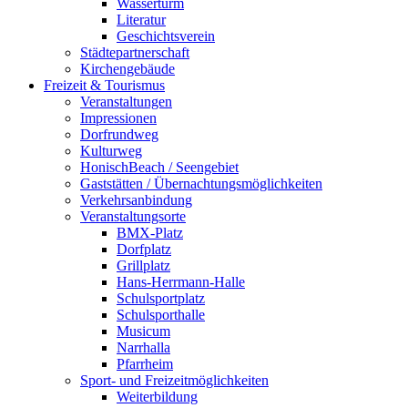
Wasserturm
Literatur
Geschichtsverein
Städtepartnerschaft
Kirchengebäude
Freizeit & Tourismus
Veranstaltungen
Impressionen
Dorfrundweg
Kulturweg
HonischBeach / Seengebiet
Gaststätten / Übernachtungsmöglichkeiten
Verkehrsanbindung
Veranstaltungsorte
BMX-Platz
Dorfplatz
Grillplatz
Hans-Herrmann-Halle
Schulsportplatz
Schulsporthalle
Musicum
Narrhalla
Pfarrheim
Sport- und Freizeitmöglichkeiten
Weiterbildung