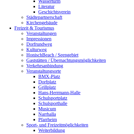
Wasserturm
Literatur
Geschichtsverein
Städtepartnerschaft
Kirchengebäude
Freizeit & Tourismus
Veranstaltungen
Impressionen
Dorfrundweg
Kulturweg
HonischBeach / Seengebiet
Gaststätten / Übernachtungsmöglichkeiten
Verkehrsanbindung
Veranstaltungsorte
BMX-Platz
Dorfplatz
Grillplatz
Hans-Herrmann-Halle
Schulsportplatz
Schulsporthalle
Musicum
Narrhalla
Pfarrheim
Sport- und Freizeitmöglichkeiten
Weiterbildung