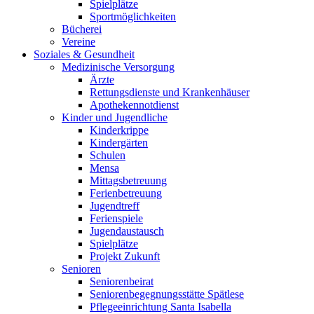
Spielplätze
Sportmöglichkeiten
Bücherei
Vereine
Soziales & Gesundheit
Medizinische Versorgung
Ärzte
Rettungsdienste und Krankenhäuser
Apothekennotdienst
Kinder und Jugendliche
Kinderkrippe
Kindergärten
Schulen
Mensa
Mittagsbetreuung
Ferienbetreuung
Jugendtreff
Ferienspiele
Jugendaustausch
Spielplätze
Projekt Zukunft
Senioren
Seniorenbeirat
Seniorenbegegnungsstätte Spätlese
Pflegeeinrichtung Santa Isabella