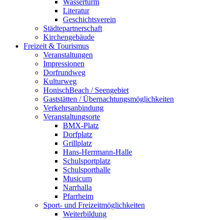
Wasserturm
Literatur
Geschichtsverein
Städtepartnerschaft
Kirchengebäude
Freizeit & Tourismus
Veranstaltungen
Impressionen
Dorfrundweg
Kulturweg
HonischBeach / Seengebiet
Gaststätten / Übernachtungsmöglichkeiten
Verkehrsanbindung
Veranstaltungsorte
BMX-Platz
Dorfplatz
Grillplatz
Hans-Herrmann-Halle
Schulsportplatz
Schulsporthalle
Musicum
Narrhalla
Pfarrheim
Sport- und Freizeitmöglichkeiten
Weiterbildung