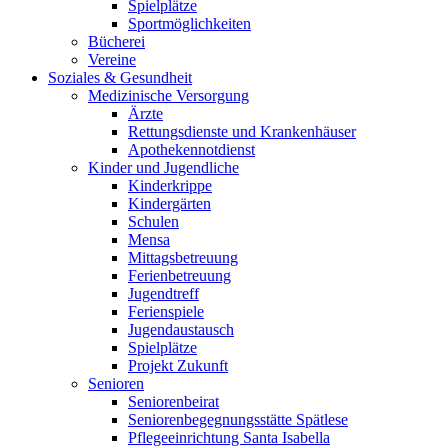
Spielplätze
Sportmöglichkeiten
Bücherei
Vereine
Soziales & Gesundheit
Medizinische Versorgung
Ärzte
Rettungsdienste und Krankenhäuser
Apothekennotdienst
Kinder und Jugendliche
Kinderkrippe
Kindergärten
Schulen
Mensa
Mittagsbetreuung
Ferienbetreuung
Jugendtreff
Ferienspiele
Jugendaustausch
Spielplätze
Projekt Zukunft
Senioren
Seniorenbeirat
Seniorenbegegnungsstätte Spätlese
Pflegeeinrichtung Santa Isabella