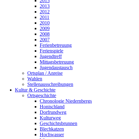
2015
2013
2012
2011
2010
2009
2008
2007
Ferienbetreuung
Ferienspiele
Jugendtreff
Mittagsbetreuung
Jugendaustausch
Ortsplan / Anreise
Wahlen
Stellenausschreibungen
Kultur & Geschichte
Ortsgeschichte
Chronologie Niedernbergs
Honischland
Dorfrundweg
Kulturweg
Geschichtsbrunnen
Blechkatzen
Hochwasser