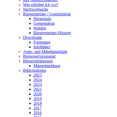
Was erledige ich wo?
Stichwortsuche
Bürgermeister / Gemeinderat
Bürgerinfo
Gemeinderat
Wahlen
Bürgermeister-Historie
Downloads
Formulare
Infoblätter
Amts- und Mitteilungsblatt
Bürgerserviceportal
Bürgermeldungen
Mängelmeldung
Bildergalerien
2025
2024
2023
2021
2020
2019
2018
2017
2016