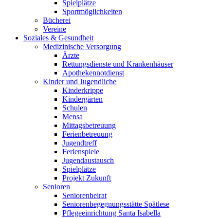
Spielplätze
Sportmöglichkeiten
Bücherei
Vereine
Soziales & Gesundheit
Medizinische Versorgung
Ärzte
Rettungsdienste und Krankenhäuser
Apothekennotdienst
Kinder und Jugendliche
Kinderkrippe
Kindergärten
Schulen
Mensa
Mittagsbetreuung
Ferienbetreuung
Jugendtreff
Ferienspiele
Jugendaustausch
Spielplätze
Projekt Zukunft
Senioren
Seniorenbeirat
Seniorenbegegnungsstätte Spätlese
Pflegeeinrichtung Santa Isabella