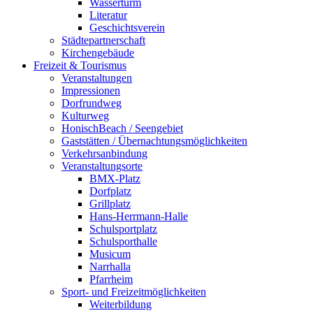
Wasserturm
Literatur
Geschichtsverein
Städtepartnerschaft
Kirchengebäude
Freizeit & Tourismus
Veranstaltungen
Impressionen
Dorfrundweg
Kulturweg
HonischBeach / Seengebiet
Gaststätten / Übernachtungsmöglichkeiten
Verkehrsanbindung
Veranstaltungsorte
BMX-Platz
Dorfplatz
Grillplatz
Hans-Herrmann-Halle
Schulsportplatz
Schulsporthalle
Musicum
Narrhalla
Pfarrheim
Sport- und Freizeitmöglichkeiten
Weiterbildung