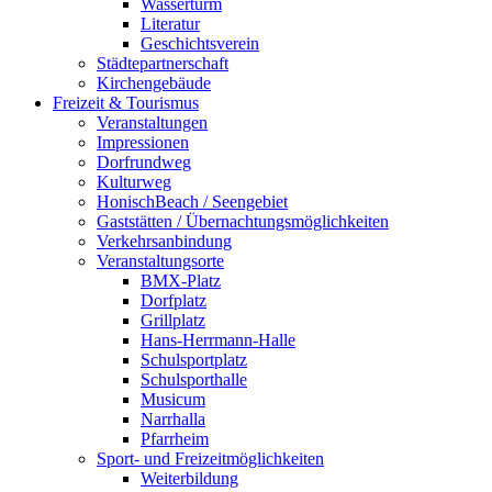
Wasserturm
Literatur
Geschichtsverein
Städtepartnerschaft
Kirchengebäude
Freizeit & Tourismus
Veranstaltungen
Impressionen
Dorfrundweg
Kulturweg
HonischBeach / Seengebiet
Gaststätten / Übernachtungsmöglichkeiten
Verkehrsanbindung
Veranstaltungsorte
BMX-Platz
Dorfplatz
Grillplatz
Hans-Herrmann-Halle
Schulsportplatz
Schulsporthalle
Musicum
Narrhalla
Pfarrheim
Sport- und Freizeitmöglichkeiten
Weiterbildung