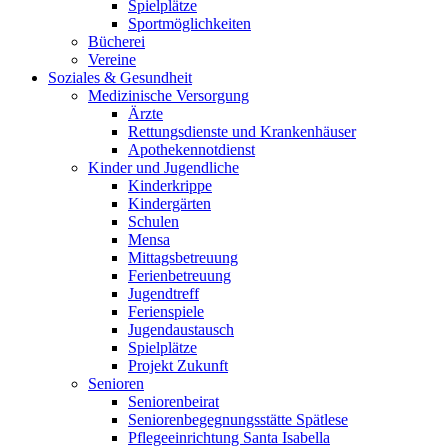
Spielplätze
Sportmöglichkeiten
Bücherei
Vereine
Soziales & Gesundheit
Medizinische Versorgung
Ärzte
Rettungsdienste und Krankenhäuser
Apothekennotdienst
Kinder und Jugendliche
Kinderkrippe
Kindergärten
Schulen
Mensa
Mittagsbetreuung
Ferienbetreuung
Jugendtreff
Ferienspiele
Jugendaustausch
Spielplätze
Projekt Zukunft
Senioren
Seniorenbeirat
Seniorenbegegnungsstätte Spätlese
Pflegeeinrichtung Santa Isabella