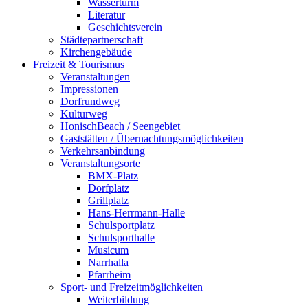
Wasserturm
Literatur
Geschichtsverein
Städtepartnerschaft
Kirchengebäude
Freizeit & Tourismus
Veranstaltungen
Impressionen
Dorfrundweg
Kulturweg
HonischBeach / Seengebiet
Gaststätten / Übernachtungsmöglichkeiten
Verkehrsanbindung
Veranstaltungsorte
BMX-Platz
Dorfplatz
Grillplatz
Hans-Herrmann-Halle
Schulsportplatz
Schulsporthalle
Musicum
Narrhalla
Pfarrheim
Sport- und Freizeitmöglichkeiten
Weiterbildung