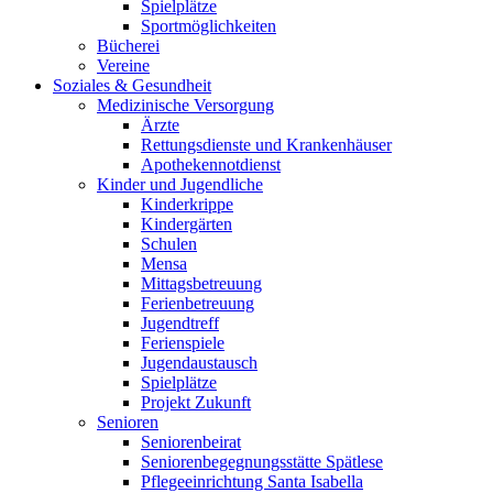
Spielplätze
Sportmöglichkeiten
Bücherei
Vereine
Soziales & Gesundheit
Medizinische Versorgung
Ärzte
Rettungsdienste und Krankenhäuser
Apothekennotdienst
Kinder und Jugendliche
Kinderkrippe
Kindergärten
Schulen
Mensa
Mittagsbetreuung
Ferienbetreuung
Jugendtreff
Ferienspiele
Jugendaustausch
Spielplätze
Projekt Zukunft
Senioren
Seniorenbeirat
Seniorenbegegnungsstätte Spätlese
Pflegeeinrichtung Santa Isabella