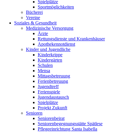
Spielplätze
Sportmöglichkeiten
Bücherei
Vereine
Soziales & Gesundheit
Medizinische Versorgung
Ärzte
Rettungsdienste und Krankenhäuser
Apothekennotdienst
Kinder und Jugendliche
Kinderkrippe
Kindergärten
Schulen
Mensa
Mittagsbetreuung
Ferienbetreuung
Jugendtreff
Ferienspiele
Jugendaustausch
Spielplätze
Projekt Zukunft
Senioren
Seniorenbeirat
Seniorenbegegnungsstätte Spätlese
Pflegeeinrichtung Santa Isabella