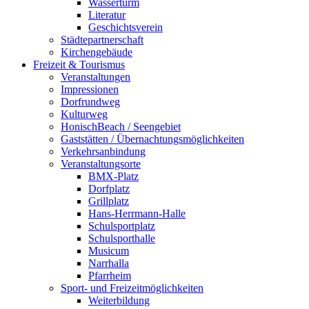
Wasserturm
Literatur
Geschichtsverein
Städtepartnerschaft
Kirchengebäude
Freizeit & Tourismus
Veranstaltungen
Impressionen
Dorfrundweg
Kulturweg
HonischBeach / Seengebiet
Gaststätten / Übernachtungsmöglichkeiten
Verkehrsanbindung
Veranstaltungsorte
BMX-Platz
Dorfplatz
Grillplatz
Hans-Herrmann-Halle
Schulsportplatz
Schulsporthalle
Musicum
Narrhalla
Pfarrheim
Sport- und Freizeitmöglichkeiten
Weiterbildung