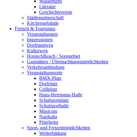
Wasserturm
Literatur
Geschichtsverein
Städtepartnerschaft
Kirchengebäude
Freizeit & Tourismus
Veranstaltungen
Impressionen
Dorfrundweg
Kulturweg
HonischBeach / Seengebiet
Gaststätten / Übernachtungsmöglichkeiten
Verkehrsanbindung
Veranstaltungsorte
BMX-Platz
Dorfplatz
Grillplatz
Hans-Herrmann-Halle
Schulsportplatz
Schulsporthalle
Musicum
Narrhalla
Pfarrheim
Sport- und Freizeitmöglichkeiten
Weiterbildung