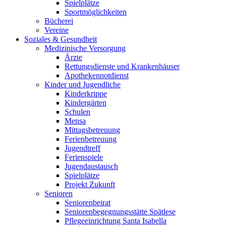
Spielplätze
Sportmöglichkeiten
Bücherei
Vereine
Soziales & Gesundheit
Medizinische Versorgung
Ärzte
Rettungsdienste und Krankenhäuser
Apothekennotdienst
Kinder und Jugendliche
Kinderkrippe
Kindergärten
Schulen
Mensa
Mittagsbetreuung
Ferienbetreuung
Jugendtreff
Ferienspiele
Jugendaustausch
Spielplätze
Projekt Zukunft
Senioren
Seniorenbeirat
Seniorenbegegnungsstätte Spätlese
Pflegeeinrichtung Santa Isabella