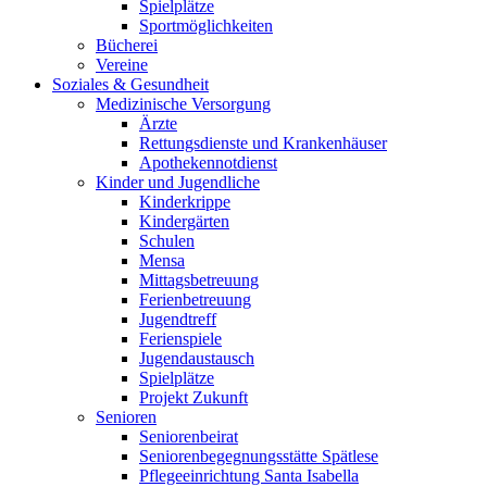
Spielplätze
Sportmöglichkeiten
Bücherei
Vereine
Soziales & Gesundheit
Medizinische Versorgung
Ärzte
Rettungsdienste und Krankenhäuser
Apothekennotdienst
Kinder und Jugendliche
Kinderkrippe
Kindergärten
Schulen
Mensa
Mittagsbetreuung
Ferienbetreuung
Jugendtreff
Ferienspiele
Jugendaustausch
Spielplätze
Projekt Zukunft
Senioren
Seniorenbeirat
Seniorenbegegnungsstätte Spätlese
Pflegeeinrichtung Santa Isabella