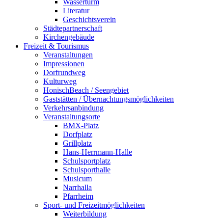
Wasserturm
Literatur
Geschichtsverein
Städtepartnerschaft
Kirchengebäude
Freizeit & Tourismus
Veranstaltungen
Impressionen
Dorfrundweg
Kulturweg
HonischBeach / Seengebiet
Gaststätten / Übernachtungsmöglichkeiten
Verkehrsanbindung
Veranstaltungsorte
BMX-Platz
Dorfplatz
Grillplatz
Hans-Herrmann-Halle
Schulsportplatz
Schulsporthalle
Musicum
Narrhalla
Pfarrheim
Sport- und Freizeitmöglichkeiten
Weiterbildung